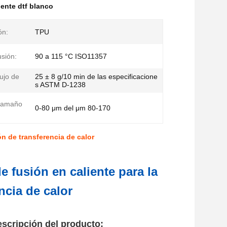
iente dtf blanco
ón:
TPU
usión:
90 a 115 °C ISO11357
lujo de
25 ± 8 g/10 min de las especificacione
s ASTM D-1238
tamaño
0-80 μm del μm 80-170
n de transferencia de calor
 fusión en caliente para la
ncia de calor
escripción del producto: