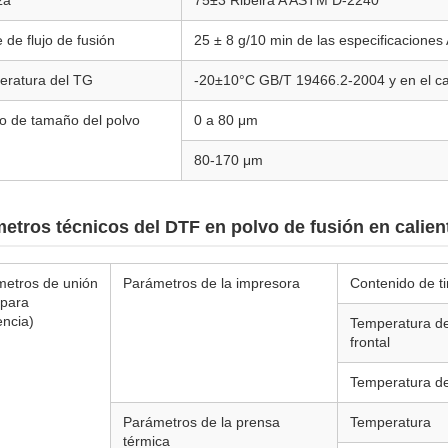
za
75±3 Ribeira A ASTM D-2240
e de flujo de fusión
25 ± 8 g/10 min de las especificacion
eratura del TG
-20±10°C GB/T 19466.2-2004 y en el cas
 de tamaño del polvo
0 a 80 μm
80-170 μm
etros técnicos del DTF en polvo de fusión en calien
etros de unión
Parámetros de la impresora
Contenido de ti
 para
encia)
Temperatura de
frontal
Temperatura de
Parámetros de la prensa
Temperatura
térmica