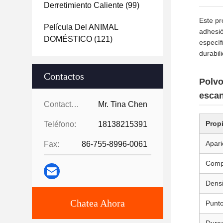
Derretimiento Caliente
(99)
Este pr
Película Del ANIMAL
adhesió
DOMÉSTICO
(121)
específ
durabil
Contactos
Polvo
escan
Contactos:
Mr. Tina Chen
Prop
Teléfono:
18138215391
Apari
Fax:
86-755-8996-0061
Comp
Dens
Chatea Ahora
Punto