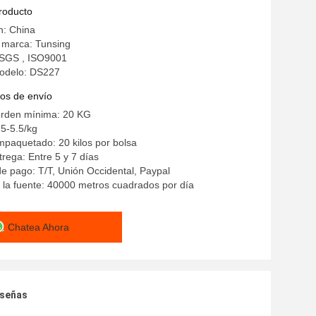
producto
n: China
 marca: Tunsing
: SGS , ISO9001
odelo: DS227
os de envío
orden mínima: 20 KG
5-5.5/kg
mpaquetado: 20 kilos por bolsa
rega: Entre 5 y 7 días
e pago: T/T, Unión Occidental, Paypal
la fuente: 40000 metros cuadrados por día
Chatea Ahora
eseñas