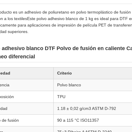
oducto es un adhesivo de poliuretano en polvo termoplástico de fusión
n a los textilesEste polvo adhesivo blanco de 1 kg es ideal para DTF en
icamente para aplicaciones de impresión de película PET de transferenc
idad superiores.
 adhesivo blanco DTF Polvo de fusión en caliente Car
eo diferencial
iedad
Criterio
encia
Polvo blanco
osición
TPU
idad
1.18 ± 0,02 g/cm3 ASTM D-792
 de fusión
90 a 115 °C ISO11357