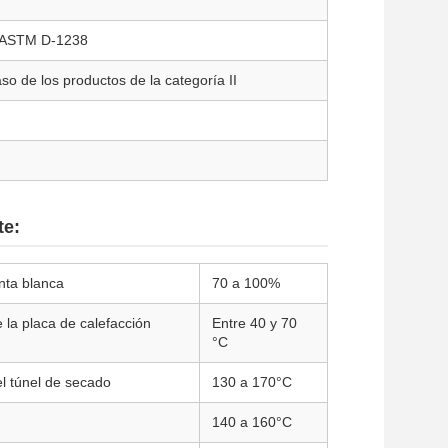
es ASTM D-1238
o de los productos de la categoría II
te:
nta blanca
70 a 100%
 la placa de calefacción
Entre 40 y 70
°C
l túnel de secado
130 a 170°C
140 a 160°C