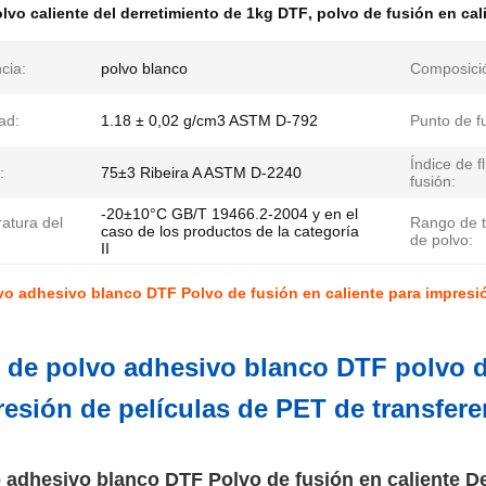
lvo caliente del derretimiento de 1kg DTF
,
polvo de fusión en cal
cia:
polvo blanco
Composici
ad:
1.18 ± 0,02 g/cm3 ASTM D-792
Punto de f
Índice de f
:
75±3 Ribeira A ASTM D-2240
fusión:
-20±10°C GB/T 19466.2-2004 y en el
atura del
Rango de 
caso de los productos de la categoría
de polvo:
II
vo adhesivo blanco DTF Polvo de fusión en caliente para impresió
 de polvo adhesivo blanco DTF polvo de
esión de películas de PET de transfere
 adhesivo blanco DTF Polvo de fusión en caliente D