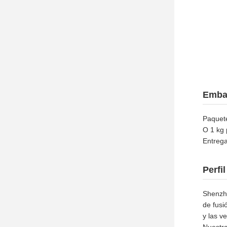
Embal
Paquete
O 1 kg 
Entrega
Perfi
Shenzhe
de fusi
y las v