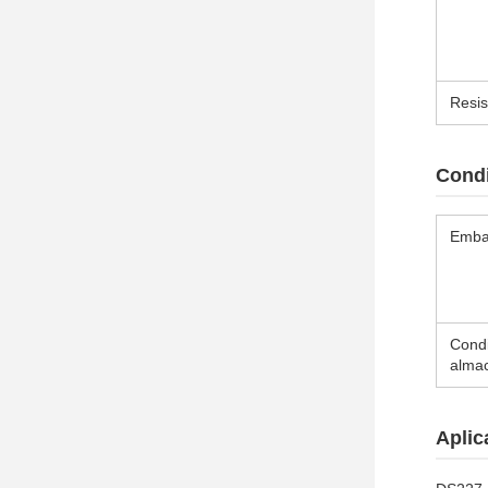
Resis
Condi
Emba
Condi
alma
Aplic