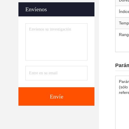
Dure
Envíenos
Índic
Temp
Rango
Parám
Parám
(sólo
refer
Envíe