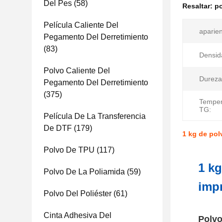
Del Pes
(58)
Resaltar:
po
Película Caliente Del
aparien
Pegamento Del Derretimiento
(83)
Densid
Polvo Caliente Del
Dureza
Pegamento Del Derretimiento
(375)
Temper
TG:
Película De La Transferencia
De DTF
(179)
1 kg de pol
Polvo De TPU
(117)
1 kg
Polvo De La Poliamida
(59)
impr
Polvo Del Poliéster
(61)
Cinta Adhesiva Del
Polvo