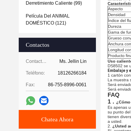
Derretimiento Caliente
(99)
Característi
Aspecto
Densidad
Película Del ANIMAL
Índice del fl
DOMÉSTICO
(121)
Dureza
Gama de fun
Grueso conv
Contactos
Anchura con
Longitud co
Producto fin
Contactos:
Ms. Jellin Lin
Uso
calient
DS8502 se ut
Embalaje y 
Teléfono:
18126266184
1 cartón cont
La muestra 
Fax:
86-755-8996-0061
Será enviado
Será enviado
FAQ
1 .
¿Cómo s
Es apenas un
su punto del
tienen dive
Chatea Ahora
a usted.
2.
¿Usted a
Sí, aceptamo