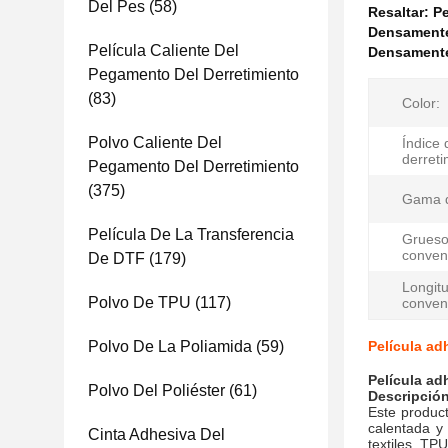
Del Pes
(58)
Resaltar:
Pe
Densamente
Película Caliente Del
Densamente 
Pegamento Del Derretimiento
(83)
Color:
Polvo Caliente Del
Índice d
derreti
Pegamento Del Derretimiento
(375)
Gama d
Película De La Transferencia
Grues
conven
De DTF
(179)
Longit
Polvo De TPU
(117)
conven
Polvo De La Poliamida
(59)
Película adh
Película ad
Polvo Del Poliéster
(61)
Descripció
Este product
calentada y
Cinta Adhesiva Del
textiles, TPU