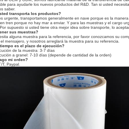
ble para ayudarle los nuevos productos del R&D. Tan si usted necesita
os saber.
ted transporta los productos?
es urgente, transportamos generalmente en nave porque es la manera m
n tren porque no hay mar a enviar. Y para las muestras y el cargo urg
Por supuesto si usted tiene otra mejor idea sobre transporte, lo acept
tener sus muestras?
esita alguna muestra para la referencia, por favor conozcamos su com
el mensajero, y nosotros arreglará la muestra para su referencia.
tiempo es el plazo de ejecución?
cución de la muestra: 3-7 días
cución a granel: 7-10 días (depende de cantidad de la orden)
ago mi orden?
/T, Paypal.