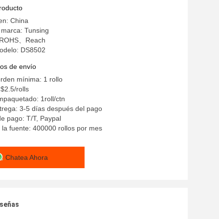
la de materia textil
producto
en: China
 marca: Tunsing
n: ROHS、Reach
odelo: DS8502
os de envío
rden mínima: 1 rollo
 $2.5/rolls
mpaquetado: 1roll/ctn
rega: 3-5 días después del pago
e pago: T/T, Paypal
la fuente: 400000 rollos por mes
Chatea Ahora
eseñas