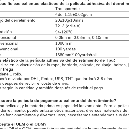
cas físicas
calientes elásticos de
la
película adhesiva
del
derretim
Transparente
³ del 1.18±0.02g/cm
ujo del derretimiento
20±10g/10mins
72±3 (orilla A)
dición
94-120℃
encional
0.05m m, 0.08m m, 0.10m m
vencional
1380m m
nvencional
100 yardas
al
1380mm*100yards/roll
e elástico de
la
película adhesiva del derretimiento
de
Tpu
:
iliza en la vinculación de la ropa, bordado, calzado, equipaje, bolsos,
entrega
iene 1 rollo.
será enviada por DHL, Fedex, UPS, TNT que tardará 3-8 días.
 después de recibir el coste de envío.
 según la cantidad y también después de recibir el pago
obre la película de pegamento caliente del derretimiento?
a película, y la materia prima es papel del lanzamiento. Pero la pelí
 derretimiento, puede enlazar otros materiales, diversos materiales de 
rsos funcionamientos y diversos usos, necesitamos entendemos sus d
cepta el OEM o el ODM?
s al OEM y ODM, somos fabricante material de la transferencia de cal