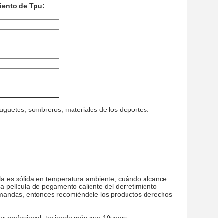
iento
de
Tpu
:
 juguetes, sombreros, materiales de los deportes.
cula es sólida en temperatura ambiente, cuándo alcance
la película de pegamento caliente del derretimiento
emandas, entonces recomiéndele los productos derechos
or profesional, teniendo más que 10years