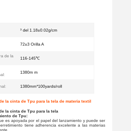
³ del 1.18±0.02g/cm
72±3 Orilla A
a de la
116-145℃
1380m m
al:
nal:
1380mm*100yards/roll
 la cinta de Tpu para la tela de materia textil
e la cinta de Tpu para la tela
miento
de
Tpu
:
 que es apoyada por el papel del lanzamiento y puede ser
erretimiento tiene adherencia excelente a las materias
ente.