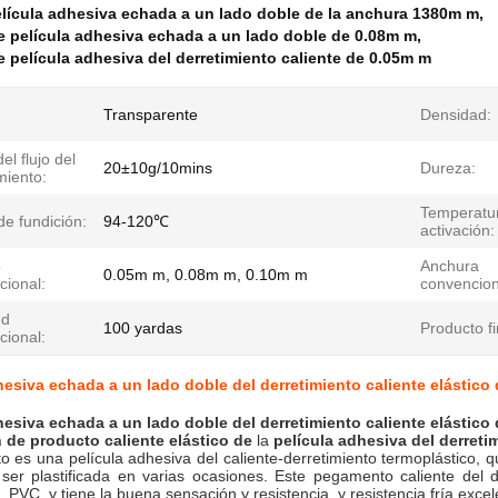
lícula adhesiva echada a un lado doble de la anchura 1380m m
,
 película adhesiva echada a un lado doble de 0.08m m
,
película adhesiva del derretimiento caliente de 0.05m m
Transparente
Densidad:
el flujo del
20±10g/10mins
Dureza:
miento:
Temperatur
e fundición:
94-120℃
activación:
o
Anchura
0.05m m, 0.08m m, 0.10m m
cional:
convencion
ud
100 yardas
Producto fi
cional:
esiva echada a un lado doble del derretimiento caliente elástico de
hesiva echada a un lado doble del derretimiento caliente elástico d
n
de
producto
caliente elástico de
la
película adhesiva
del
derreti
o es una película adhesiva del caliente-derretimiento termoplástico,
 ser plastificada en varias ocasiones. Este pegamento caliente del d
, PVC, y tiene la buena sensación y resistencia, y resistencia fría excel