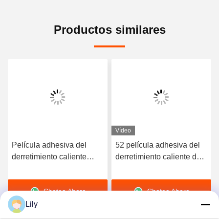
Productos similares
Vídeo
Película adhesiva del
52 película adhesiva del
derretimiento caliente
derretimiento caliente de
elástico de alta calidad
la dureza TPU de la orilla
del poliuretano 3412
A para la ropa interior
Chatea Ahora
Chatea Ahora
inconsútil
Lily