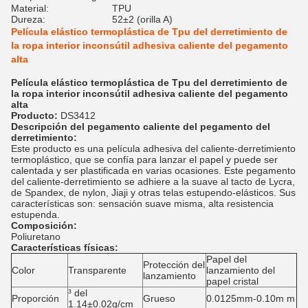
Material:
TPU
Dureza:
52±2 (orilla A)
Película elástico termoplástica de Tpu del derretimiento de
la ropa interior inconsútil adhesiva caliente del pegamento
alta
Película elástico termoplástica de Tpu del derretimiento de
la ropa interior inconsútil adhesiva caliente del pegamento
alta
Producto:
DS3412
Descripción del pegamento caliente del pegamento del
derretimiento:
Este producto es una película adhesiva del caliente-derretimiento
termoplástico, que se confía para lanzar el papel y puede ser
calentada y ser plastificada en varias ocasiones. Este pegamento
del caliente-derretimiento se adhiere a la suave al tacto de Lycra,
de Spandex, de nylon, Jiaji y otras telas estupendo-elásticos. Sus
características son: sensación suave misma, alta resistencia
estupenda.
Composición:
Poliuretano
Características físicas:
Papel del
Protección del
Color
Transparente
lanzamiento del
lanzamiento
papel cristal
³ del
Proporción
Grueso
0.0125mm-0.10m m
1.14±0.02g/cm