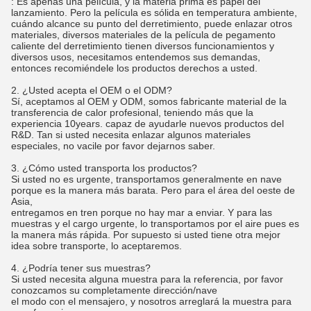
: Es apenas una película, y la materia prima es papel del
lanzamiento. Pero la película es sólida en temperatura ambiente,
cuándo alcance su punto del derretimiento, puede enlazar otros
materiales, diversos materiales de la película de pegamento
caliente del derretimiento tienen diversos funcionamientos y
diversos usos, necesitamos entendemos sus demandas,
entonces recomiéndele los productos derechos a usted.
2. ¿Usted acepta el OEM o el ODM?
Sí, aceptamos al OEM y ODM, somos fabricante material de la
transferencia de calor profesional, teniendo más que la
experiencia 10years. capaz de ayudarle nuevos productos del
R&D. Tan si usted necesita enlazar algunos materiales
especiales, no vacile por favor dejarnos saber.
3. ¿Cómo usted transporta los productos?
Si usted no es urgente, transportamos generalmente en nave
porque es la manera más barata. Pero para el área del oeste de
Asia,
entregamos en tren porque no hay mar a enviar. Y para las
muestras y el cargo urgente, lo transportamos por el aire pues es
la manera más rápida. Por supuesto si usted tiene otra mejor
idea sobre transporte, lo aceptaremos.
4. ¿Podría tener sus muestras?
Si usted necesita alguna muestra para la referencia, por favor
conozcamos su completamente dirección/nave
el modo con el mensajero, y nosotros arreglará la muestra para