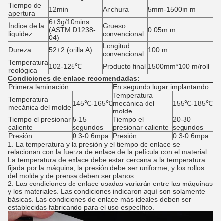
Tiempo de
12min
Anchura
5mm-1500m m
apertura
6±3g/10mins
Índice de la
Grueso
(ASTM D1238-
0.05m m
liquidez
convencional
04)
Longitud
Dureza
52±2 (orilla A)
100 m
convencional
Temperatura
102-125℃
Producto final
1500mm*100 m/roll
reológica
Condiciones de enlace recomendadas:
Primera laminación
En segundo lugar implantando
Temperatura
Temperatura
145℃-165℃
mecánica del
155℃-185℃
mecánica del molde
molde
Tiempo el presionar
5-15
Tiempo el
20-30
caliente
segundos
presionar caliente
segundos
Presión
0.3-0.6mpa
Presión
0.3-0.6mpa
1.
La temperatura y la presión y el tiempo de enlace se
relacionan con la fuerza de enlace de la película con el material.
La temperatura de enlace debe estar cercana a la temperatura
fijada por la máquina, la presión debe ser uniforme, y los rollos
del molde y de prensa deben ser planos.
2. Las condiciones de enlace usadas variarán entre las máquinas
y los materiales. Las condiciones indicaron aquí son solamente
básicas. Las condiciones de enlace más ideales deben ser
establecidas fabricando para el uso específico.