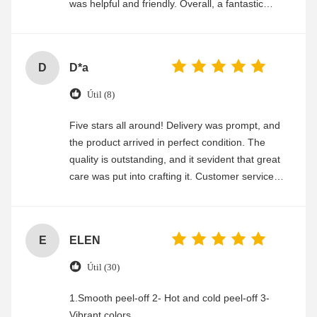
was helpful and friendly. Overall, a fantastic
experience
D
D*a
Útil (8)
Five stars all around! Delivery was prompt, and
the product arrived in perfect condition. The
quality is outstanding, and it sevident that great
care was put into crafting it. Customer service
was friendly and efficient, ensuring a smooth and
enjoyable shopping experience.
E
ELEN
Útil (30)
1.Smooth peel-off 2- Hot and cold peel-off 3-
Vibrant colors