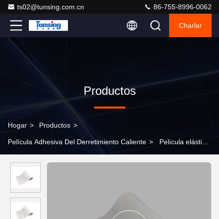
ts02@tunsing.com.cn
86-755-8996-0062
Charlar
Productos
Hogar
>
Productos
>
Película Adhesiva Del Derretimiento Caliente
>
Película elástico
termoplástica de Tpu del derretimiento de la ropa interior
inconsútil adhesiva caliente del pegamento alta