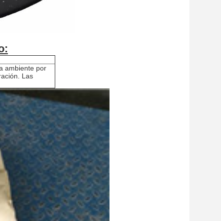
o:
a ambiente por
ración. Las