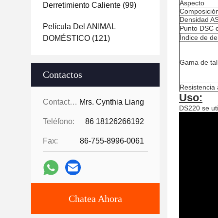
Aspecto
Derretimiento Caliente
(99)
Composició
Densidad A
Película Del ANIMAL
Punto DSC d
Índice de d
DOMÉSTICO
(121)
Gama de tall
Contactos
Resistencia 
Uso:
Contactos:
Mrs. Cynthia Liang
DS220 se util
Teléfono:
86 18126266192
Fax:
86-755-8996-0061
Chatea Ahora