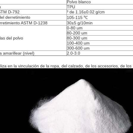
Polvo blanco
n
TPU
STM D-792
³ de 1.16±0.02 g/cm
el derretimiento
105-115 ℃
erretimiento ASTM D-1238
30±5 g/10min
0-80 um
80-200 um
as del polvo
80-300 um
100-400 um
300-600 um
a amarillear (nivel)
2.0-3.0
iza en la vinculación de la ropa, del calzado, de los accesorios, de los 