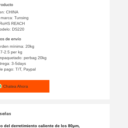
producto
gen: CHINA
 marca: Tunsing
n: RoHS REACH
odelo: DS220
os de envío
orden mínima: 20kg
7-2.5 per kg
empaquetado: perbag 20kg
trega: 3-5days
e pago: T/T, Paypal
Chatea Ahora
eseñas
o del derretimiento caliente de los 80μm
,