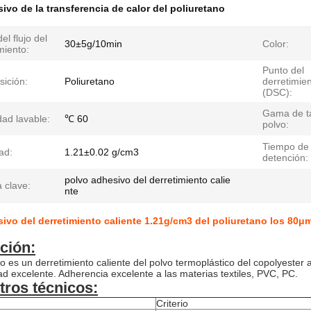
ivo de la transferencia de calor del poliuretano
el flujo del
30±5g/10min
Color:
miento:
Punto del
ición:
Poliuretano
derretimie
(DSC):
Gama de ta
ad lavable:
℃ 60
polvo:
Tiempo de
ad:
1.21±0.02 g/cm3
detención:
polvo adhesivo del derretimiento calie
 clave:
nte
ivo del derretimiento caliente 1.21g/cm3 del poliuretano los 80μ
ción:
o es un derretimiento caliente del polvo termoplástico del copolyester 
ad excelente. Adherencia excelente a las materias textiles, PVC, PC.
ros técnicos:
Criterio