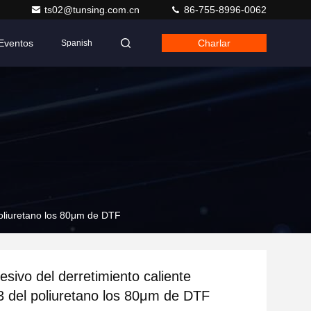
ts02@tunsing.com.cn
86-755-8996-0062
Eventos
Charlar
Spanish
poliuretano los 80μm de DTF
esivo del derretimiento caliente
 del poliuretano los 80μm de DTF