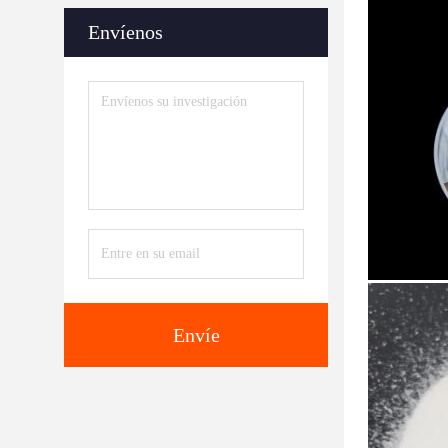
Envíenos
Envíe