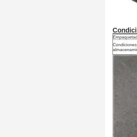
Condici
Empaqueta
Condiciones
almacenami