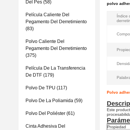
Del Pes
(58)
polvo adhes
Película Caliente Del
Índice d
derreti
Pegamento Del Derretimiento
(83)
Compos
Polvo Caliente Del
Pegamento Del Derretimiento
Propied
(375)
Densid
Película De La Transferencia
De DTF
(179)
Palabra
Polvo De TPU
(117)
Polvo adhes
Polvo De La Poliamida
(59)
Descrip
Este product
Polvo Del Poliéster
(61)
procesabilid
Parámet
Cinta Adhesiva Del
Propiedad