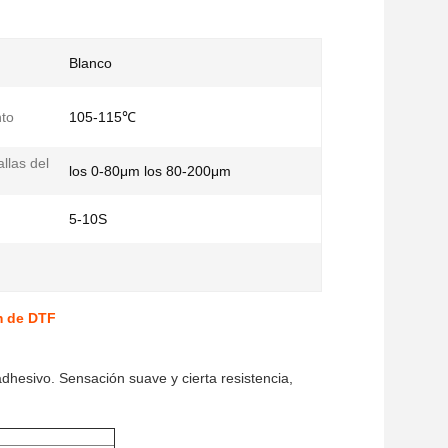
Blanco
nto
105-115℃
llas del
los 0-80μm los 80-200μm
5-10S
m de DTF
adhesivo. Sensación suave y cierta resistencia,