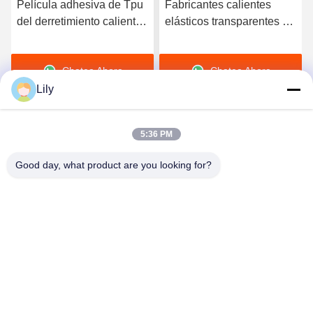
Película adhesiva de Tpu
Fabricantes calientes
del derretimiento caliente
elásticos transparentes de
suave similar de Bemis
la película adhesiva del
3415 Tpu Polyutethane
derretimiento del
Chatea Ahora
Chatea Ahora
para la tela
poliuretano TPU
Lily
5:36 PM
Good day, what product are you looking for?
Shenzhen Tunsing Plastic Products Co., Ltd.
ts02@tunsing.com.cn
86-755-8996-0062
Zona industrial de Tunsing, pueblo de no. 28 Xiatian, calle
de Longtian, distrito de Pingshan, ciudad de Shenzhen,
provincia de Guangdong, China