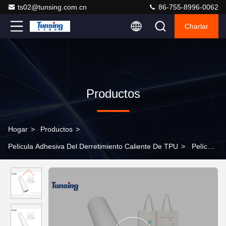
ts02@tunsing.com.cn
86-755-8996-0062
Charlar
Productos
Hogar
>
Productos
>
Película Adhesiva Del Derretimiento Caliente De TPU
>
Película
imprimible del vinilo de la transferencia de calor de la PU para la
camiseta del sombrero