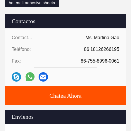
hot melt adhesive sheets
Contactos
Contactos:
Ms. Martina Gao
Teléfono:
86 18126266195
Fax:
86-755-8996-0061
Chatea Ahora
Envíenos