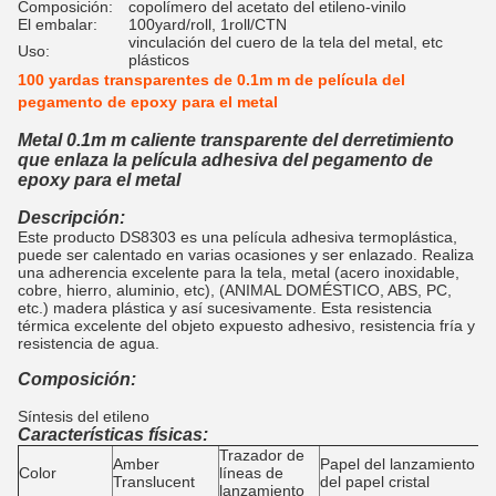
Composición:
copolímero del acetato del etileno-vinilo
El embalar:
100yard/roll, 1roll/CTN
vinculación del cuero de la tela del metal, etc
Uso:
plásticos
100 yardas transparentes de 0.1m m de película del
pegamento de epoxy para el metal
Metal 0.1m m caliente transparente del derretimiento
que enlaza la película adhesiva del pegamento de
epoxy para el metal
Descripción:
Este producto DS8303 es una película adhesiva termoplástica,
puede ser calentado en varias ocasiones y ser enlazado. Realiza
una adherencia excelente para la tela, metal (acero inoxidable,
cobre, hierro, aluminio, etc), (ANIMAL DOMÉSTICO, ABS, PC,
etc.) madera plástica y así sucesivamente. Esta resistencia
térmica excelente del objeto expuesto adhesivo, resistencia fría y
resistencia de agua.
Composición:
Síntesis del etileno
Características físicas:
Trazador de
Amber
Papel del lanzamiento
Color
líneas de
Translucent
del papel cristal
lanzamiento