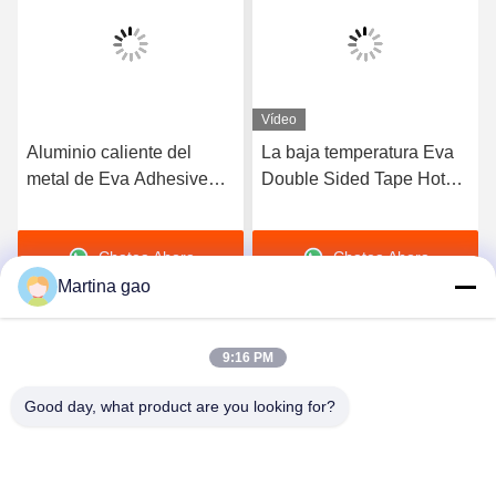
Vídeo
Aluminio caliente del
La baja temperatura Eva
metal de Eva Adhesive
Double Sided Tape Hot
Film For Embroidery del
derrite la película
derretimiento
adhesiva para la hoja de
Chatea Ahora
Chatea Ahora
aluminio
Martina gao
9:16 PM
Good day, what product are you looking for?
Shenzhen Tunsing Plastic Products Co., Ltd.
ts02@tunsing.com.cn