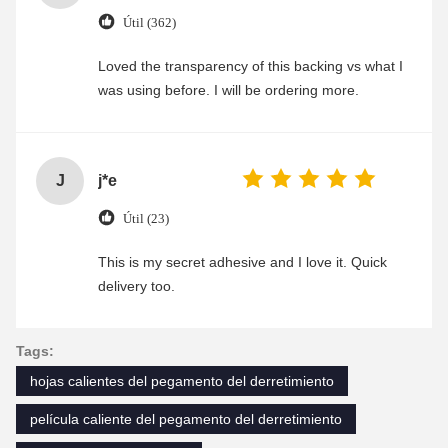
Útil (362)
Loved the transparency of this backing vs what I
was using before. I will be ordering more.
J
j*e
Útil (23)
This is my secret adhesive and I love it. Quick
delivery too.
Tags:
hojas calientes del pegamento del derretimiento
película caliente del pegamento del derretimiento