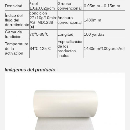
³ del
Grueso
Densidad
0.05m m - 0.15m m
1.0±0.02g/cm
convencional
condición
Índice del
27±10g/10min:
Anchura
flujo del
1480m m
ASTMD1238-
convencional
derretimiento
04
Gama de
70℃-85℃
Longitud
100 yardas
fundición
Especificación
Temperatura
de los
de la
84℃-125℃
1480mm*100yards/roll
productos
activación
finales
Imágenes del producto: