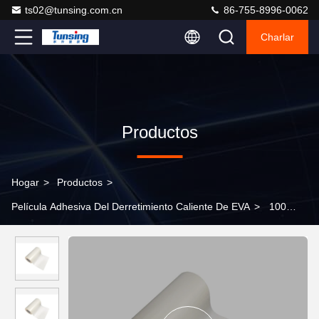
ts02@tunsing.com.cn
86-755-8996-0062
Charlar
Productos
Hogar
>
Productos
>
Película Adhesiva Del Derretimiento Caliente De EVA
>
100
yardas transparentes de 0.1m m de película del pegamento de
epoxy para el metal