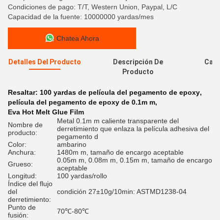
Condiciones de pago: T/T, Western Union, Paypal, L/C
Capacidad de la fuente: 10000000 yardas/mes
Chatea Ahora
Detalles Del Producto
Descripción De
Cali
Producto
Resaltar:
100 yardas de película del pegamento de epoxy
,
película del pegamento de epoxy de 0.1m m
,
Eva Hot Melt Glue Film
Metal 0.1m m caliente transparente del
Nombre de
derretimiento que enlaza la película adhesiva del
producto:
pegamento d
Color:
ambarino
Anchura:
1480m m, tamaño de encargo aceptable
0.05m m, 0.08m m, 0.15m m, tamaño de encargo
Grueso:
aceptable
Longitud:
100 yardas/rollo
Índice del flujo
del
condición 27±10g/10min: ASTMD1238-04
derretimiento:
Punto de
70℃-80℃
fusión: