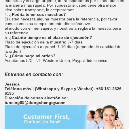
muestras y el cargo urgente, lo transportamos por el aire pues es
la manera más rápida. Por supuesto si usted tiene otra mejor
idea sobre transporte, lo aceptaremos.
4.
¿Podría tener sus muestras?
Si usted necesita alguna muestra para la referencia, por favor
conozcamos su completamente dirección/nave
el modo con el mensajero, y nosotros arreglará la muestra para
su referencia.
5.
¿Cuánto tiempo es el plazo de ejecución?
Plazo de ejecución de la muestra: 3-7 días
Plazo de ejecución a granel: 7-10 días (depende de cantidad de
la orden)
6.
¿Cómo pago mi orden?
Aceptamos L/C, T/T, Western Union, Paypal, fideicomiso
Éntrenos en contacto con:
Jessica
Teléfono móvil (Whatsapp y Skype y Wechat): +86 181 2626
6195
Dirección de correo electrónico:
tunsing05@dongshengqy.com