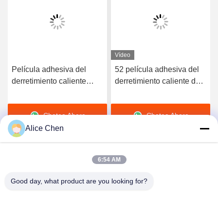
Vídeo
Película adhesiva del
52 película adhesiva del
derretimiento caliente
derretimiento caliente de
elástico de alta calidad
la dureza TPU de la orilla
del poliuretano 3412
A para la ropa interior
Chatea Ahora
Chatea Ahora
inconsútil
Alice Chen
6:54 AM
Good day, what product are you looking for?
Shenzhen Tunsing Plastic Products Co., Ltd.
ts02@tunsing.com.cn