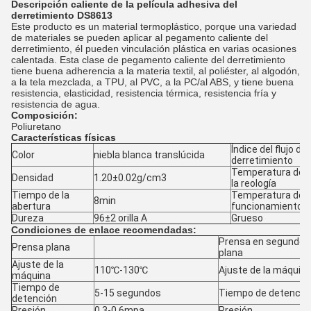
Descripción caliente de la película adhesiva del
derretimiento DS8613
Este producto es un material termoplástico, porque una variedad
de materiales se pueden aplicar al pegamento caliente del
derretimiento, él pueden vinculación plástica en varias ocasiones
calentada. Esta clase de pegamento caliente del derretimiento
tiene buena adherencia a la materia textil, al poliéster, al algodón,
a la tela mezclada, a TPU, al PVC, a la PC/al ABS, y tiene buena
resistencia, elasticidad, resistencia térmica, resistencia fría y
resistencia de agua.
Composición:
Poliuretano
Características físicas
Índice del flujo del
Color
niebla blanca translúcida
derretimiento
Temperatura de
Densidad
1.20±0.02g/cm3
la reología
Tiempo de la
Temperatura de
8min
abertura
funcionamiento
Dureza
96±2 orilla A
Grueso
Condiciones de enlace recomendadas:
Prensa en segundo l
Prensa plana
plana
Ajuste de la
110℃-130℃
Ajuste de la máquin
máquina
Tiempo de
5-15 segundos
Tiempo de detenció
detención
Presión
0.3-0.6mpa
Presión