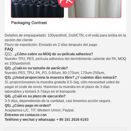
Detalles de empaquetado: 100yard/roll, 2roll/CTN, o él está para arriba en la
opción del cliente
Plazo de expedición: Enviado en 2 días después del pago.
FAQ
Q1)
. ¿Cómo sobre su MOQ de su película adhesiva?
Nuestro TPU, PES,
película
adhesiva del derretimiento caliente
del
PA, MOQ
es 100yards/roll.
Q2). ¿Cuál es su tamaño de partícula?
Nuestro PES, TPU, PA, PO, 0-80um, 80-170um, 170um-250um,
Q3). ¿Usted proporciona la muestra libre? ¿Y cuántos días tomará?
Sí, proporcionamos la muestra gratuita 0.5-1kg, sólo necesidad usted de
pagar el coste de envío. Haremos la muestra en el plazo de 3 días
laborables y tomará 3-7days en el transporte.
Q4). ¿Cuál es su plazo de ejecución?
3-5 días, dependiendo de la cantidad, casi tenemos acción segura.
Q5). ¿Cómo pago mi orden?
Aceptamos L/C, T/T, Western Union, Paypal.
Éntreme en contacto con
Teléfono y wechat y whatsapp: + 86 181 2626 6193