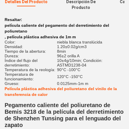
Detalles Del Producto
Descripción De
Cali
Producto
Resaltar:
película caliente del pegamento del derretimiento del
poliuretano
,
película plástica adhesiva de 1m m
Color:
niebla blanca translúcida
Densidad:
1.20±0.02g/cm3
Tiempo de la abertura:
8min
Dureza:
96±2 orilla A
Índice del flujo del
10±4g/10min; Condición:
derretimiento:
ASTMD1238-04
Temperatura de la reología:
90°C -100°C
Temperatura de
120°C -150°C
funcionamiento:
Grueso:
0.0125mm-1m m
Película plástica adhesiva del poliuretano del vinilo de la
transferencia de calor
Pegamento caliente del poliuretano de
Bemis 3218 de la película del derretimiento
de Shenzhen Tunsing para el lenguado del
zapato