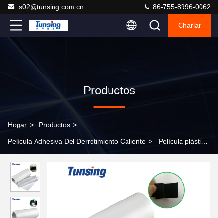
ts02@tunsing.com.cn
86-755-8996-0062
Charlar
Productos
Hogar
>
Productos
>
Película Adhesiva Del Derretimiento Caliente
>
Película plástica
adhesiva del poliuretano del vinilo de la transferencia de calor