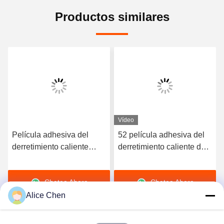
Productos similares
Vídeo
Película adhesiva del
52 película adhesiva del
derretimiento caliente
derretimiento caliente de
elástico de alta calidad
la dureza TPU de la orilla
del poliuretano 3412
A para la ropa interior
Chatea Ahora
Chatea Ahora
inconsútil
Alice Chen