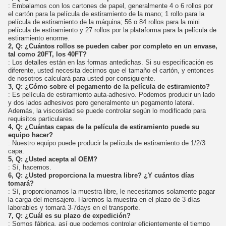
: Embalamos con los cartones de papel, generalmente 4 o 6 rollos por
el cartón para la película de estiramiento de la mano; 1 rollo para la
película de estiramiento de la máquina; 56 o 84 rollos para la mini
película de estiramiento y 27 rollos por la plataforma para la película de
estiramiento enorme.
2, Q: ¿Cuántos rollos se pueden caber por completo en un envase,
tal como 20FT, los 40FT?
: Los detalles están en las formas antedichas. Si su especificación es
diferente, usted necesita decirnos que el tamaño el cartón, y entonces
de nosotros calculará para usted por consiguiente.
3, Q: ¿Cómo sobre el pegamento de la película de estiramiento?
: Es película de estiramiento auta-adhesivo. Podemos producir un lado
y dos lados adhesivos pero generalmente un pegamento lateral.
Además, la viscosidad se puede controlar según lo modificado para
requisitos particulares.
4, Q: ¿Cuántas capas de la película de estiramiento puede su
equipo hacer?
: Nuestro equipo puede producir la película de estiramiento de 1/2/3
capa.
5, Q: ¿Usted acepta al OEM?
: Sí, hacemos.
6, Q: ¿Usted proporciona la muestra libre? ¿Y cuántos días
tomará?
: Sí, proporcionamos la muestra libre, le necesitamos solamente pagar
la carga del mensajero. Haremos la muestra en el plazo de 3 días
laborables y tomará 3-7days en el transporte.
7, Q: ¿Cuál es su plazo de expedición?
: Somos fábrica, así que podemos controlar eficientemente el tiempo