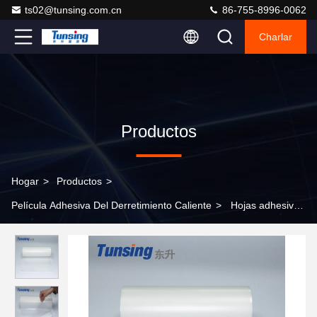
ts02@tunsing.com.cn
86-755-8996-0062
Charlar
Productos
Hogar
>
Productos
>
Película Adhesiva Del Derretimiento Caliente
>
Hojas adhesivas
del derretimiento caliente del Po del pegamento del EAA, película
plástica adhesiva transparente para Patchs