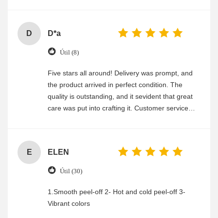
experience
D
D*a
Útil (8)
Five stars all around! Delivery was prompt, and
the product arrived in perfect condition. The
quality is outstanding, and it sevident that great
care was put into crafting it. Customer service
was friendly and efficient, ensuring a smooth and
enjoyable shopping experience.
E
ELEN
Útil (30)
1.Smooth peel-off 2- Hot and cold peel-off 3-
Vibrant colors