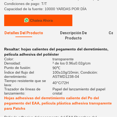
Condiciones de pago: T/T
Capacidad de la fuente: 10000 YARDAS POR DÍA
Chatea Ahora
Detalles Del Producto
Descripción De
Cali
Producto
Resaltar:
hojas calientes del pegamento del derretimiento
,
película adhesiva del poliéster
Color:
transparente
Densidad:
³ de los 0.96±0.02g/cm
Punto de fusión:
90℃
Índice del flujo del
100±10g/10min; Condición:
derretimiento:
ASTMD1238-04
Tiempo resistente que se
40°C/72H
lava:
Trazador de líneas de
Papel del lanzamiento del papel
lanzamiento:
cristal
Hojas adhesivas del derretimiento caliente del Po del
pegamento del EAA, película plástica adhesiva transparente
para Patchs