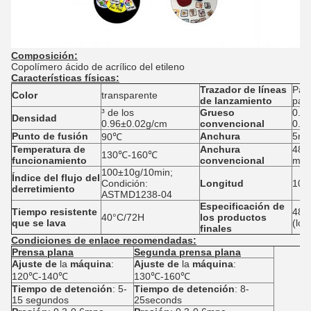
Composición:
Copolímero ácido de acrílico del etileno
Características físicas:
Trazador de líneas
Pape
Color
transparente
de lanzamiento
pape
³ de los
Grueso
0.0
Densidad
0.96±0.02g/cm
convencional
0.1
Punto de fusión
Anchura
5mm
90℃
Temperatura de
Anchura
480
130℃-160℃
funcionamiento
convencional
m, 
100±10g/10min;
Índice del flujo del
Condición:
Longitud
100
derretimiento
ASTMD1238-04
Especificación de
Tiempo resistente
480
40°C/72H
los productos
que se lava
(lon
finales
Condiciones de enlace recomendadas:
Prensa plana
Segunda prensa plana
Ajuste de
la
máquina
:
Ajuste de
la
máquina
:
120℃-140℃
130℃-160℃
Tiempo de detención
: 5-
Tiempo de detención
: 8-
15 segundos
25seconds