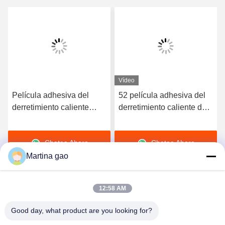
Vídeo
Película adhesiva del
52 película adhesiva del
derretimiento caliente
derretimiento caliente de
elástico de alta calidad
la dureza TPU de la orilla
del poliuretano 3412
A para la ropa interior
Chatea Ahora
Chatea Ahora
inconsútil
Martina gao
12:58 AM
Good day, what product are you looking for?
Shenzhen Tunsing Plastic Products Co., Ltd.