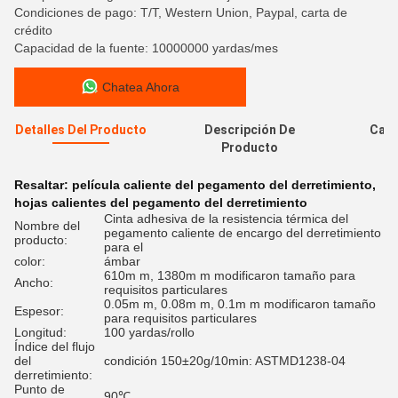
Condiciones de pago: T/T, Western Union, Paypal, carta de
crédito
Capacidad de la fuente: 10000000 yardas/mes
Chatea Ahora
Detalles Del Producto
Descripción De
Cali
Producto
Resaltar:
película caliente del pegamento del derretimiento
,
hojas calientes del pegamento del derretimiento
Cinta adhesiva de la resistencia térmica del
Nombre del
pegamento caliente de encargo del derretimiento
producto:
para el
color:
ámbar
610m m, 1380m m modificaron tamaño para
Ancho:
requisitos particulares
0.05m m, 0.08m m, 0.1m m modificaron tamaño
Espesor:
para requisitos particulares
Longitud:
100 yardas/rollo
Índice del flujo
del
condición 150±20g/10min: ASTMD1238-04
derretimiento:
Punto de
90℃