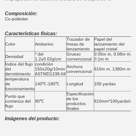
Composición:
Co-poliéster
Características físicas:
Trazador de
Papel del
Color
Ambarino
líneas de
lanzamiento del
lanzamiento
papel cristal
³ del
Grueso
0.05m m, 0.08m m,
Densidad
1.2±0.02g/cm
convencional
0.1m m
Índice del flujo
condición
Anchura
del
150±20g/10min:
610m m, 1380m m
convencional
derretimiento
ASTMD1238-04
temperatura
de
140℃-180℃
Longitud
100 yardas
funcionamiento
Especificación
Punto que
de los
comienza del
90℃
610mm*100yards/roll
productos
flujo
finales
Imágenes del producto: