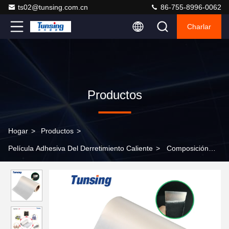
ts02@tunsing.com.cn
86-755-8996-0062
Charlar
Productos
Hogar
>
Productos
>
Película Adhesiva Del Derretimiento Caliente
>
Composición
caliente del poliéster de la cinta adhesiva de la película del
pegamento del derretimiento de la resistencia térmica para el
metal