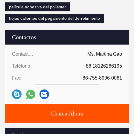
película adhesiva del poliéster
hojas calientes del pegamento del derretimiento
Contactos
Contactos:
Ms. Martina Gao
Teléfono:
86 18126266195
Fax:
86-755-8996-0061
Chatea Ahora