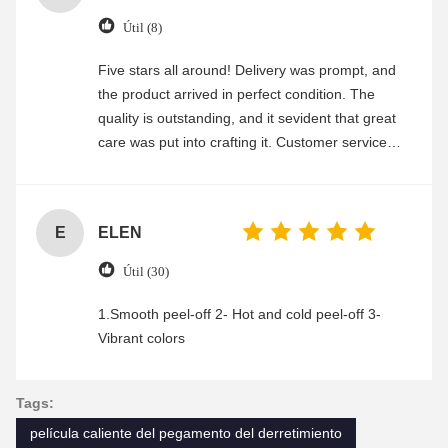
Útil (8)
Five stars all around! Delivery was prompt, and
the product arrived in perfect condition. The
quality is outstanding, and it sevident that great
care was put into crafting it. Customer service
was friendly and efficient, ensuring a smooth and
enjoyable shopping experience.
E
ELEN
Útil (30)
1.Smooth peel-off 2- Hot and cold peel-off 3-
Vibrant colors
Tags:
película caliente del pegamento del derretimiento