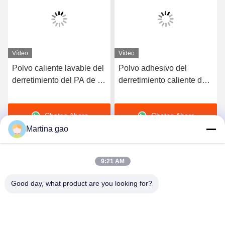
Vídeo
Vídeo
Polvo caliente lavable del
Polvo adhesivo del
derretimiento del PA de la
derretimiento caliente del
Co-poliamida blanca para
poliuretano de Tpu del
la impresión de la
negro de DTF para la
Chatea Ahora
Chatea Ahora
transferencia de calor
impresión de la
transferencia de calor
Martina gao
9:21 AM
Good day, what product are you looking for?
Shenzhen Tunsing Plastic Products Co., Ltd.
ts02@tunsing.com.cn