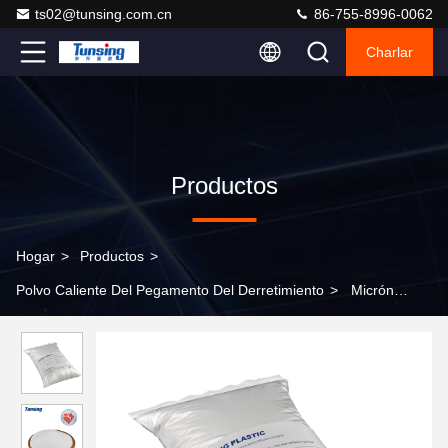
ts02@tunsing.com.cn
86-755-8996-0062
Charlar
Productos
Hogar
>
Productos
>
Polvo Caliente Del Pegamento Del Derretimiento
>
Micrón
adhesivo del polvo 80-200 del derretimiento caliente del
poliuretano para la impresión de la pantalla de la transferencia de
calor