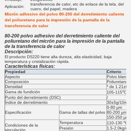
transferencia de calor, etc de enlace de la tela, del
Aplicación:
cuero, del papel, madera
Micrón adhesivo del polvo 80-200 del derretimiento caliente
del poliuretano para la impresión de la pantalla de la
transferencia de calor
80-200 polvo adhesivo del derretimiento caliente del
poliuretano del micrón para la impresión de la pantalla
de la transferencia de calor
Descripción:
El producto DS220 tiene alta dureza, alta elasticidad, baja
temperatura y cristalización rápida.
Características físicas:
Propiedad
Criterio
Aspecto
Polvo blanco
Composición
Poliuretano
Densidad
³ de 1.21±0.
Gama de fundición
105-115℃
Punto del derretimiento (DSC)
/
Índice de derretimiento
30±5g/10min
0-80 μm
Especificación
Gama de tallas del polvo
80-200 μm
150-250 μm
Temperatura
110-130 ℃
Condiciones de la
Presión
1.5-2.0kg/c
vinculación