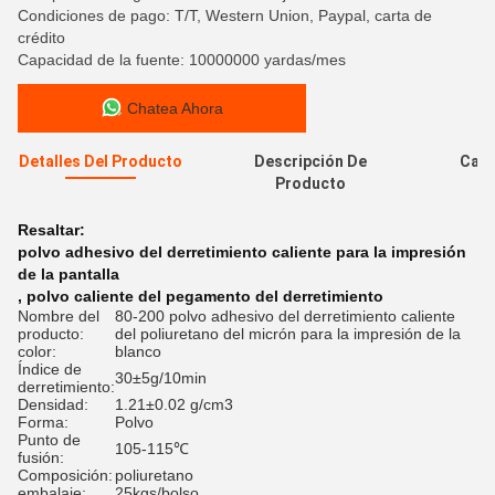
Condiciones de pago: T/T, Western Union, Paypal, carta de
crédito
Capacidad de la fuente: 10000000 yardas/mes
Chatea Ahora
Detalles Del Producto
Descripción De
Cali
Producto
Resaltar:
polvo adhesivo del derretimiento caliente para la impresión
de la pantalla
,
polvo caliente del pegamento del derretimiento
Nombre del
80-200 polvo adhesivo del derretimiento caliente
producto:
del poliuretano del micrón para la impresión de la
color:
blanco
Índice de
30±5g/10min
derretimiento:
Densidad:
1.21±0.02 g/cm3
Forma:
Polvo
Punto de
105-115℃
fusión:
Composición:
poliuretano
embalaje:
25kgs/bolso