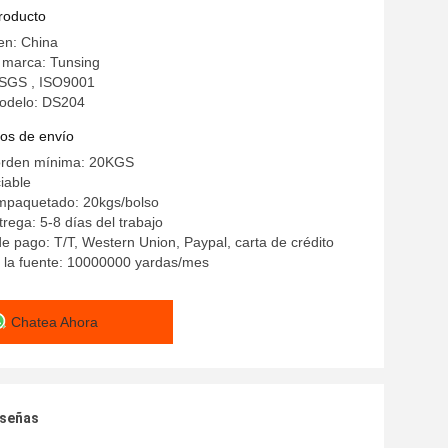
ncia termal
producto
en: China
 marca: Tunsing
: SGS , ISO9001
odelo: DS204
os de envío
orden mínima: 20KGS
iable
empaquetado: 20kgs/bolso
rega: 5-8 días del trabajo
e pago: T/T, Western Union, Paypal, carta de crédito
 la fuente: 10000000 yardas/mes
Chatea Ahora
eseñas