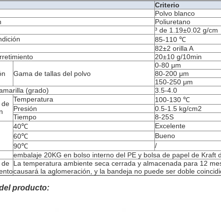
Criterio
Polvo blanco
n
Poliuretano
³ de 1.19±0.02 g/cm
dición
85-110 ℃
82±2 orilla A
rretimiento
20±10 g/10min
0-80 μm
ón
Gama de tallas del polvo
80-200 μm
150-250 μm
amarilla (grado)
3.5-4.0
Temperatura
100-130 ℃
 de
Presión
0.5-1.5 kg/cm2
n
Tiempo
8-25S
Excelente
40℃
Bueno
60℃
/
90℃
embalaje 20KG en bolso interno del PE y bolsa de papel de Kraft d
 de
La temperatura ambiente seca cerrada y almacenada para 12 meses
ento
causará la aglomeración, y la bandeja no puede ser doble coincid
del producto: