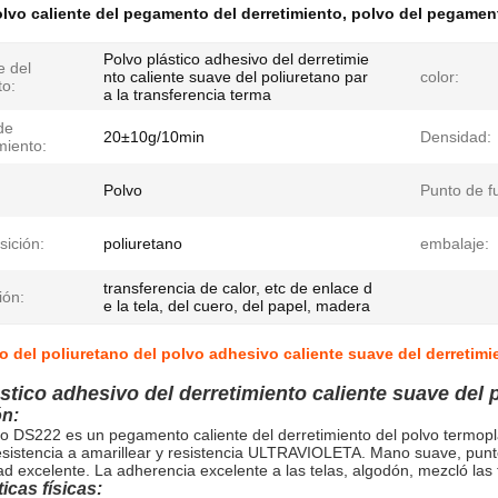
lvo caliente del pegamento del derretimiento
,
polvo del pegament
Polvo plástico adhesivo del derretimie
 del
nto caliente suave del poliuretano par
color:
to:
a la transferencia terma
de
20±10g/10min
Densidad:
miento:
Polvo
Punto de f
ición:
poliuretano
embalaje:
transferencia de calor, etc de enlace d
ión:
e la tela, del cuero, del papel, madera
o del poliuretano del polvo adhesivo caliente suave del derretimie
stico adhesivo del derretimiento caliente suave del p
ón:
o DS222 es un pegamento caliente del derretimiento del polvo termoplás
esistencia a amarillear y resistencia ULTRAVIOLETA. Mano suave, punto
ad excelente. La adherencia excelente a las telas, algodón, mezcló las
icas físicas: