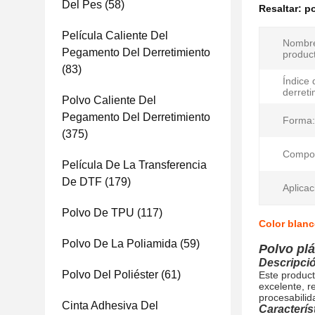
Del Pes
(58)
Resaltar:
po
Película Caliente Del
Nombre
Pegamento Del Derretimiento
produc
(83)
Índice 
derreti
Polvo Caliente Del
Pegamento Del Derretimiento
Forma:
(375)
Compos
Película De La Transferencia
De DTF
(179)
Aplicac
Polvo De TPU
(117)
Color blanc
Polvo De La Poliamida
(59)
Polvo plá
Descripci
Polvo Del Poliéster
(61)
Este product
excelente, r
procesabilid
Cinta Adhesiva Del
Característ