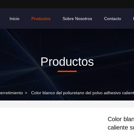
Inicio
Productos
Sobre Nosotros
Contacto
Productos
erretimiento
>
Color blanco del poliuretano del polvo adhesivo calien
Color bla
caliente s