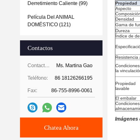
Derretimiento Caliente
(99)
Propiedad
Aspecto
Composició
Película Del ANIMAL
Densidad
DOMÉSTICO
(121)
Gama de fun
Dureza
Índice de de
Especificaci
Contactos
Resistencia 
Contactos:
Ms. Martina Gao
Condiciones
la vinculació
Teléfono:
86 18126266195
Propiedad
lavable
Fax:
86-755-8996-0061
El embalar
Condiciones
almacenami
Imágenes 
Chatea Ahora