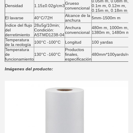
0.05m m, 0.08m m,
Grueso
Densidad
1.15±0.02g/cm3
0.1m m, 0.12m m,
convencional
0.15m m, 0.18m m
Alcance de la
El lavarse
40°C/72H
5mm-1500m m
anchura
Índice del flujo
28±5g/10min;
Anchura
480m m, 1000m m,
del
Condición:
convencional
1380m m, 1480m m
derretimiento
ASTMD1238-04
Temperatura
100°C -100°C
Longitud
100 yardas
de la reología
Temperatura
Productos
de
130°C -160°C
finales,
480mm*100yards/roll
funcionamiento
especificación
Imágenes del producto: