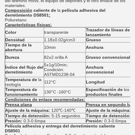
del teléfono móvil, el equipo de deportes y el otro enlace de los
materiales.
Composición
caliente de
la
película adhesiva del
derretimiento DS8501
:
Poliuretano
Características físicas:
Trazador de líneas de
P
Color
transparente
lanzamiento
pa
Densidad
1.18±0.02g/cm3
Grueso
0
Tiempo de la
10min
Anchura
5
abertura
0
Dureza
82±2 orilla A
Grueso convencional
m
5±1g/10min;
Índice del flujo del
Anchura
Condición:
1
derretimiento
convencional
ASTMD1238-04
Temperatura de
la
112°C
Longitud
1
reología
Temperatura de
Especificación de
los
130°C -160°C
1
funcionamiento
productos finales
Condiciones de enlace recomendadas:
Prensa plana
Prensa en segundo luga
Ajuste de la máquina:
120℃-140℃
Ajuste de la máquina:
1
Tiempo de detención:
5-15 segundos
Tiempo de detención:
8
Presión:
0.3-0.6mpa
Presión:
0.3-0.6mpa
Película adhesiva y entrega del derretimiento caliente
DS8501