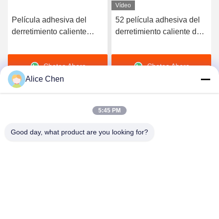
Vídeo
Película adhesiva del
52 película adhesiva del
derretimiento caliente
derretimiento caliente de
elástico de alta calidad
la dureza TPU de la orilla
del poliuretano 3412
A para la ropa interior
Chatea Ahora
Chatea Ahora
inconsútil
Alice Chen
5:45 PM
Good day, what product are you looking for?
Shenzhen Tunsing Plastic Products Co., Ltd.
ts02@tunsing.com.cn
86-755-8996-0062
Zona industrial de Tunsing, pueblo de no. 28 Xiatian, calle
de Longtian, distrito de Pingshan, ciudad de Shenzhen,
provincia de Guangdong, China