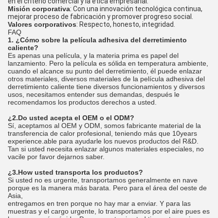
en el criterio comercial y la ética empresarial.
Misión corporativa
: Con una innovación tecnológica continua,
mejorar proceso de fabricación y promover progreso social.
Valores corporativos
: Respecto, honesto, integridad.
FAQ
1. ¿Cómo sobre la película adhesiva del derretimiento
caliente?
Es apenas una película, y la materia prima es papel del
lanzamiento. Pero la película es sólida en temperatura ambiente,
cuando el alcance su punto del derretimiento, él puede enlazar
otros materiales, diversos materiales de la película adhesiva del
derretimiento caliente tiene diversos funcionamientos y diversos
usos, necesitamos entender sus demandas, después le
recomendamos los productos derechos a usted.
¿2.Do usted acepta el OEM o el ODM?
Sí, aceptamos al OEM y ODM, somos fabricante material de la
transferencia de calor profesional, teniendo más que 10years
experience.able para ayudarle los nuevos productos del R&D.
Tan si usted necesita enlazar algunos materiales especiales, no
vacile por favor dejarnos saber.
¿3.How usted transporta los productos?
Si usted no es urgente, transportamos generalmente en nave
porque es la manera más barata. Pero para el área del oeste de
Asia,
entregamos en tren porque no hay mar a enviar. Y para las
muestras y el cargo urgente, lo transportamos por el aire pues es