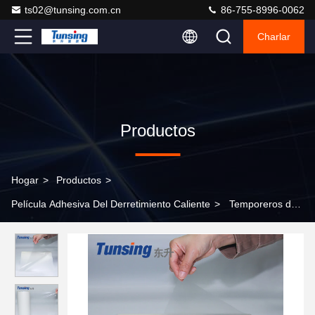
ts02@tunsing.com.cn
86-755-8996-0062
Charlar
Productos
Hogar
>
Productos
>
Película Adhesiva Del Derretimiento Caliente
>
Temporeros de
funcionamiento 130°C -160°C del poliuretano de la película
adhesiva del poliéster de los teléfonos móviles