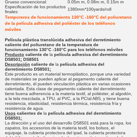
Grueso convencional:
0.05m m, 0.08m m, 0.15m m
Especificación de los productos
1380mm*100yards/roll
finales:
Temporeros de funcionamiento 130°C -160°C del poliuretano
de la película adhesiva del poliéster de los teléfonos
móviles
Película plástica translúcida adhesiva del derretimiento
caliente del poliuretano de la temperatura de
funcionamiento 130°C -160°C para los teléfonos móviles
Producto
caliente de
la
película adhesiva del derretimiento
DS8501
:
DS8501
Descripción
caliente de
la
película adhesiva del
derretimiento DS8501
:
Este producto es un material termoplástico, porque una variedad
de materiales se pueden aplicar al pegamento caliente del
derretimiento, él pueden vinculación plástica en varias ocasiones
calentada. Esta clase de pegamento caliente del derretimiento
tiene buena adherencia a la materia textil, al poliéster, al algodón,
a la tela mezclada, a TPU, al PVC, a la PC/al ABS, y tiene buena
resistencia, elasticidad, resistencia térmica, resistencia fría y
resistencia de agua.
Usos
calientes de
la
película adhesiva del derretimiento
DS8501
:
La dirección y el uso del desarrollo DS8501 está para la ropa, los
zapatos, los accesorios de la materia textil, los bolsos, el
equipaje, la cubierta protectora del ipad, la cubierta protectora