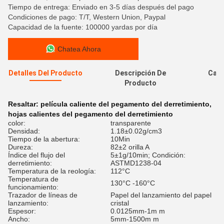
Tiempo de entrega: Enviado en 3-5 días después del pago
Condiciones de pago: T/T, Western Union, Paypal
Capacidad de la fuente: 100000 yardas por día
Chatea Ahora
Detalles Del Producto
Descripción De
Cali
Producto
Resaltar:
película caliente del pegamento del derretimiento
,
hojas calientes del pegamento del derretimiento
color:
transparente
Densidad:
1.18±0.02g/cm3
Tiempo de la abertura:
10Min
Dureza:
82±2 orilla A
Índice del flujo del
5±1g/10min; Condición:
derretimiento:
ASTMD1238-04
Temperatura de la reología:
112°C
Temperatura de
130°C -160°C
funcionamiento:
Trazador de líneas de
Papel del lanzamiento del papel
lanzamiento:
cristal
Espesor:
0.0125mm-1m m
Ancho:
5mm-1500m m