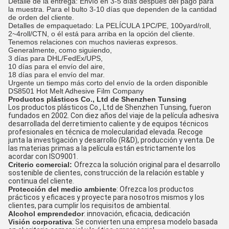
Detalle de la entrega: Envío en 3-5 días después del pago para
la muestra. Para el bulto 3-10 días que dependen de la cantidad
de orden del cliente.
Detalles de empaquetado: La PELÍCULA 1PC/PE, 100yard/roll,
2~4roll/CTN, o él está para arriba en la opción del cliente.
Tenemos relaciones con muchos navieras expresos.
Generalmente, como siguiendo,
3 días para DHL/FedEx/UPS,
10 días para el envío del aire,
18 días para el envío del mar.
Urgente un tiempo más corto del envío de la orden disponible
DS8501 Hot Melt Adhesive Film Company
Productos plásticos Co., Ltd de Shenzhen Tunsing
Los productos plásticos Co., Ltd de Shenzhen Tunsing, fueron
fundados en 2002. Con diez años del viaje de la película adhesiva
desarrollada del derretimiento caliente y de equipos técnicos
profesionales en técnica de molecularidad elevada. Recoge
junta la investigación y desarrollo (R&D), producción y venta. De
las materias primas a la película están estrictamente los
acordar con ISO9001.
Criterio comercial:
Ofrezca la solución original para el desarrollo
sostenible de clientes, construcción de la relación estable y
continua del cliente.
Protección del medio ambiente
: Ofrezca los productos
prácticos y eficaces y proyecte para nosotros mismos y los
clientes, para cumplir los requisitos de ambiental.
Alcohol emprendedor
: innovación, eficacia, dedicación
Visión corporativa
: Se convierten una empresa modelo basada