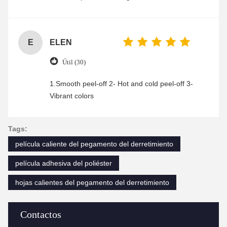
was friendly and efficient, ensuring a smooth and
enjoyable shopping experience.
E
ELEN
Útil (30)
1.Smooth peel-off 2- Hot and cold peel-off 3-
Vibrant colors
Tags:
película caliente del pegamento del derretimiento
película adhesiva del poliéster
hojas calientes del pegamento del derretimiento
Contactos