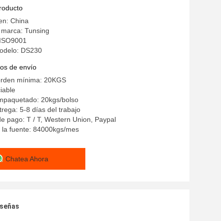
cia de calor
producto
en: China
 marca: Tunsing
: ISO9001
odelo: DS230
os de envío
orden mínima: 20KGS
iable
empaquetado: 20kgs/bolso
rega: 5-8 días del trabajo
e pago: T / T, Western Union, Paypal
 la fuente: 84000kgs/mes
Chatea Ahora
eseñas