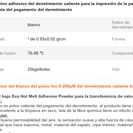
lvo adhesivo del derretimiento caliente para la impresión de la pa
nte del pegamento del derretimiento
Índice de
blanco
derretimien
ad:
³ de 0.93±0.02 g/cm
Forma:
e fusión:
75-85 ℃
Composici
je:
25kgs/bolso
Uso:
ivo del blanco del polvo los 0-200μM del derretimiento caliente ba
 bajo Eva Hot Melt Adhesive Powder para la transferencia de calo
:
o es polvo caliente del pegamento del derretimiento, el producto tiene 
xcelente a la limpieza en seco, tela de la fibra química tiene un efecto 
uso
:
buena permeabilidad del aire, la sensación suave y alta fuerza de cásc
ial que hace espuma, metal, material del zapato, ropa interior, material
s.