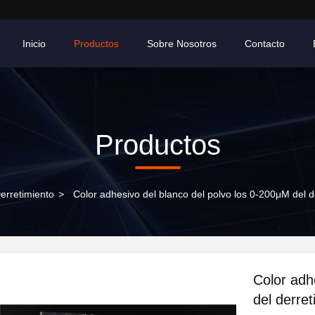
Inicio
Productos
Sobre Nosotros
Contacto
Productos
erretimiento
>
Color adhesivo del blanco del polvo los 0-200μM del de
Color adh
del derret