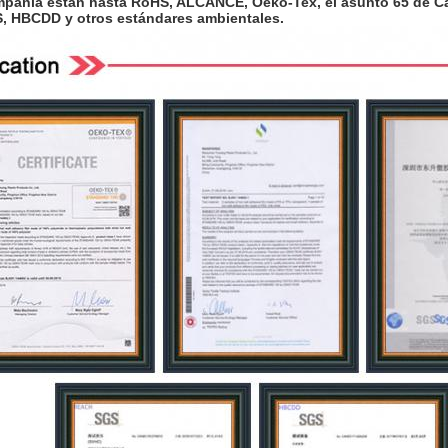
pañía están hasta RoHS, ALCANCE, Oeko-Tex, el asunto 65 de Cal
, HBCDD y otros estándares ambientales.