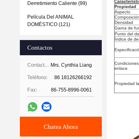
Característi
Derretimiento Caliente
(99)
Propiedad
Aspecto
Película Del ANIMAL
Composició
Densidad
DOMÉSTICO
(121)
Gama de fun
Punto del d
Índice de de
Contactos
Especificaci
Condiciones
Contactos:
Mrs. Cynthia Liang
enlace
Teléfono:
86 18126266192
Propiedad l
Fax:
86-755-8996-0061
Chatea Ahora