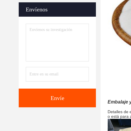
Envíenos
Envíe
Embalaje y
Detalles de
o está para a