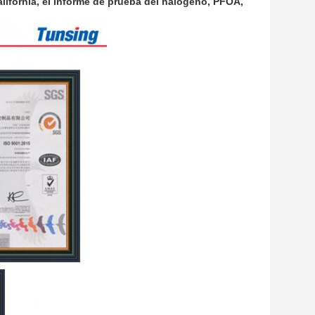
ifornia, el informe de prueba del halógeno, PFOA,