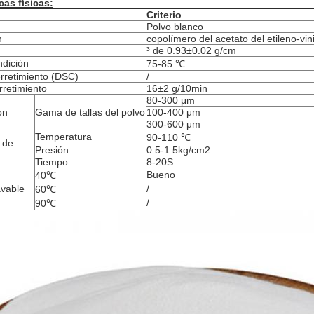
cas físicas:
Criterio
Polvo blanco
n
copolímero del acetato del etileno-vini
³ de 0.93±0.02 g/cm
dición
75-85 ℃
erretimiento (DSC)
/
rretimiento
16±2 g/10min
80-300 μm
ón
Gama de tallas del polvo
100-400 μm
300-600 μm
Temperatura
90-110 ℃
 de
Presión
0.5-1.5kg/cm2
Tiempo
8-20S
Bueno
40℃
avable
/
60℃
/
90℃