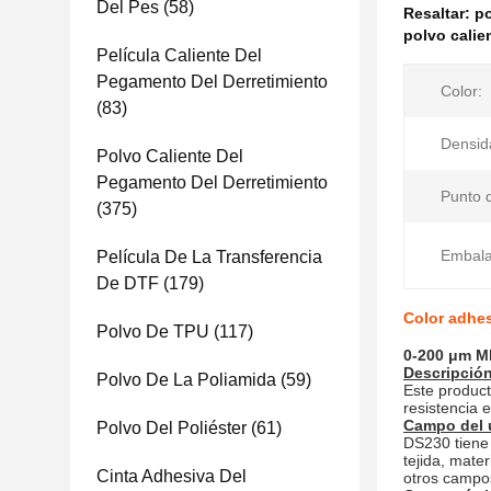
Del Pes
(58)
Resaltar:
po
polvo calie
Película Caliente Del
Pegamento Del Derretimiento
Color:
(83)
Densid
Polvo Caliente Del
Pegamento Del Derretimiento
Punto d
(375)
Embala
Película De La Transferencia
De DTF
(179)
Color adhes
Polvo De TPU
(117)
0-200 μm MI
Descripción
Polvo De La Poliamida
(59)
Este product
resistencia e
Campo del 
Polvo Del Poliéster
(61)
DS230 tiene 
tejida, mater
Cinta Adhesiva Del
otros campo