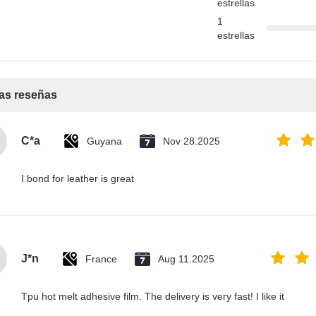
estrellas
1
estrellas
as reseñas
C*a
Guyana
Nov 28.2025
I bond for leather is great
J*n
France
Aug 11.2025
Tpu hot melt adhesive film. The delivery is very fast! I like it