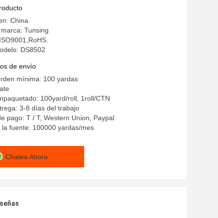
producto
en: China
 marca: Tunsing
: ISO9001,RoHS.
odelo: DS8502
os de envío
orden mínima: 100 yardas
iate
mpaquetado: 100yard/roll, 1roll/CTN
rega: 3-8 días del trabajo
e pago: T / T, Western Union, Paypal
 la fuente: 100000 yardas/mes
Chatea Ahora
eseñas