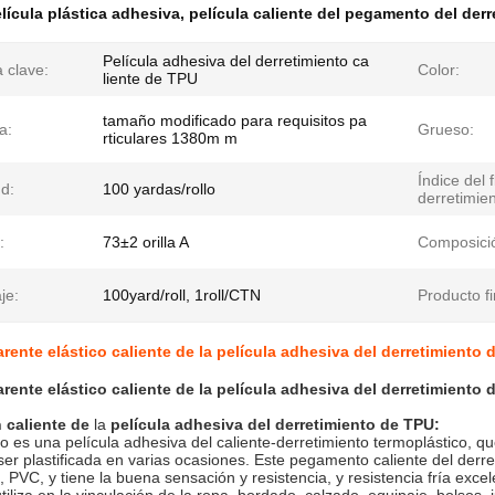
lícula plástica adhesiva
,
película caliente del pegamento del derr
Película adhesiva del derretimiento ca
 clave:
Color:
liente de TPU
tamaño modificado para requisitos pa
a:
Grueso:
rticulares 1380m m
Índice del f
d:
100 yardas/rollo
derretimien
:
73±2 orilla A
Composici
je:
100yard/roll, 1roll/CTN
Producto fi
arente elástico caliente de la película adhesiva del derretimiento 
arente elástico caliente de la película adhesiva del derretimiento 
n
caliente de
la
película adhesiva del derretimiento
de
TPU
:
o es una película adhesiva del caliente-derretimiento termoplástico, q
ser plastificada en varias ocasiones. Este pegamento caliente del derre
, PVC, y tiene la buena sensación y resistencia, y resistencia fría excel