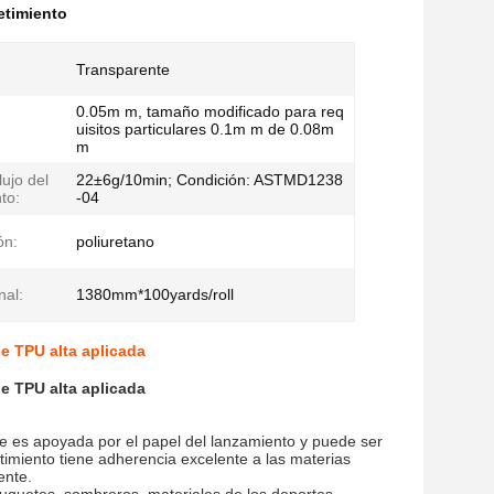
etimiento
Transparente
0.05m m, tamaño modificado para req
uisitos particulares 0.1m m de 0.08m
m
lujo del
22±6g/10min; Condición: ASTMD1238
to:
-04
ón:
poliuretano
nal:
1380mm*100yards/roll
de TPU alta aplicada
de TPU alta aplicada
ue es apoyada por el papel del lanzamiento y puede ser
timiento tiene adherencia excelente a las materias
ente.