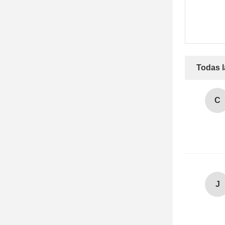
Todas l
C
J