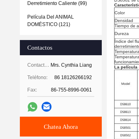
DS8502 se ut
Derretimiento Caliente
(99)
Característi
Color
Película Del ANIMAL
Densidad
DOMÉSTICO
(121)
Tiempo de a
Dureza
Índice del fl
derretimient
Contactos
Temperatura
Temperatur
funcionamie
Contactos:
Mrs. Cynthia Liang
La película
Teléfono:
86 18126266192
Fax:
86-755-8996-0061
Chatea Ahora