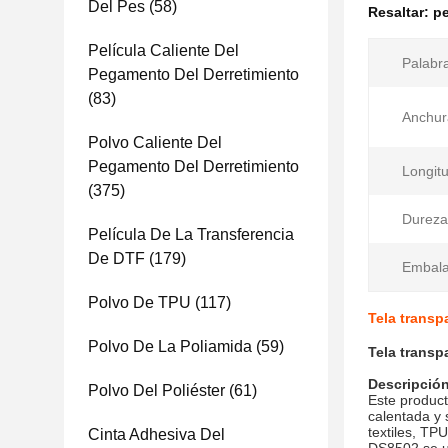
Del Pes
(58)
Resaltar:
pe
Película Caliente Del
Palabra
Pegamento Del Derretimiento
(83)
Anchur
Polvo Caliente Del
Pegamento Del Derretimiento
Longitu
(375)
Dureza
Película De La Transferencia
De DTF
(179)
Embala
Polvo De TPU
(117)
Tela transp
Polvo De La Poliamida
(59)
Tela transp
Descripció
Polvo Del Poliéster
(61)
Este product
calentada y 
textiles, TPU
Cinta Adhesiva Del