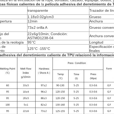
iliza en la vinculación de la ropa, bordado, calzado, equipaje, bolsos,
cas físicas
calientes de
la
película adhesiva
del
derretimiento
de
transparente
Trazador de lí
1.18±0.02g/cm3
Grueso
pertura
12min
Anchura
73±2 orilla A
Grueso conven
ujo del
22±6g/10min; Condición:
Anchura conve
o
ASTMD1238-04
 de la reología
95°C
Longitud
a de
Especificación 
125°C -155°C
nto
finales
 adhesiva del derretimiento caliente de TPU
relacionó la informac