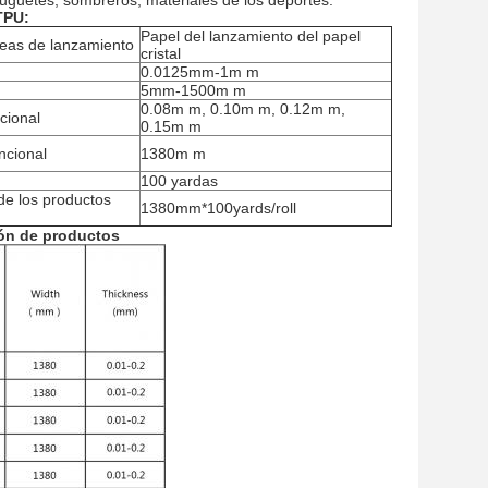
 juguetes, sombreros, materiales de los deportes.
TPU
:
Papel del lanzamiento del papel
neas de lanzamiento
cristal
0.0125mm-1m m
5mm-1500m m
0.08m m, 0.10m m, 0.12m m,
cional
0.15m m
ncional
1380m m
100 yardas
de los productos
1380mm*100yards/roll
ión de productos