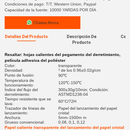
Condiciones de pago: T/T, Western Union, Paypal
Capacidad de la fuente: 10000 YARDAS POR DÍA
Chatea Ahora
Detalles Del Producto
Descripción De
Cali
Producto
Resaltar:
hojas calientes del pegamento del derretimiento
,
película adhesiva del poliéster
Color:
transparente
Densidad:
³ de los 0.96±0.02g/cm
Punto de fusión:
90℃
Temperatura de
120℃-150℃
funcionamiento:
Índice del flujo del
300±30g/10min; Condición:
derretimiento:
ASTMD1238-04
Tiempo resistente que se
60°C/72H
lava:
Trazador de líneas de
Papel del lanzamiento del papel
lanzamiento:
cristal
Anchura:
5mm-1500m m
Grueso convencional:
0,08, 0,1, 0,12
Papel caliente transparente del lanzamiento del papel cristal