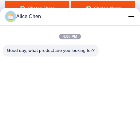
del poliuretano 3412
A para la ropa interior
Chatea Ahora
Chatea Ahora
inconsútil
Alice Chen
4:05 PM
Good day, what product are you looking for?
Shenzhen Tunsing Plastic Products Co., Ltd.
ts02@tunsing.com.cn
86-755-8996-0062
Zona industrial de Tunsing, pueblo de no. 28 Xiatian, calle
de Longtian, distrito de Pingshan, ciudad de Shenzhen,
provincia de Guangdong, China
Buena calidad de China Película adhesiva del derretimiento