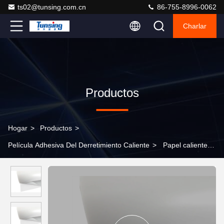
ts02@tunsing.com.cn
86-755-8996-0062
Charlar
Productos
Hogar
>
Productos
>
Película Adhesiva Del Derretimiento Caliente
>
Papel caliente
transparente del lanzamiento del papel cristal de la película
adhesiva del derretimiento del EAA para el logotipo de la tela