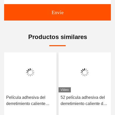
Envíe
Productos similares
Vídeo
Película adhesiva del
52 película adhesiva del
derretimiento caliente
derretimiento caliente de
elástico de alta calidad
la dureza TPU de la orilla