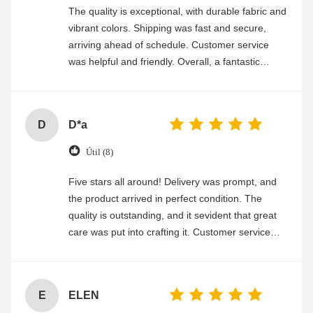
The quality is exceptional, with durable fabric and
vibrant colors. Shipping was fast and secure,
arriving ahead of schedule. Customer service
was helpful and friendly. Overall, a fantastic
experience
D
D*a
Útil (8)
Five stars all around! Delivery was prompt, and
the product arrived in perfect condition. The
quality is outstanding, and it sevident that great
care was put into crafting it. Customer service
was friendly and efficient, ensuring a smooth and
enjoyable shopping experience.
E
ELEN