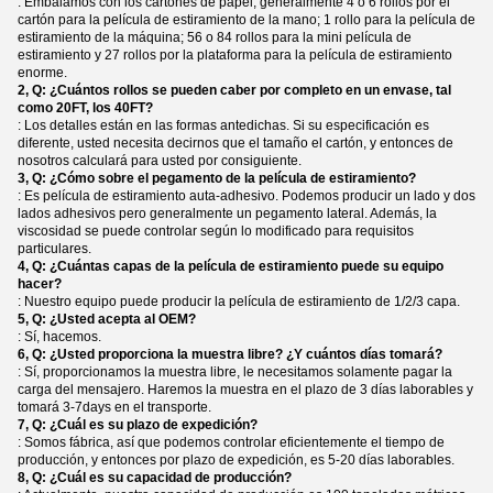
: Embalamos con los cartones de papel, generalmente 4 o 6 rollos por el
cartón para la película de estiramiento de la mano; 1 rollo para la película de
estiramiento de la máquina; 56 o 84 rollos para la mini película de
estiramiento y 27 rollos por la plataforma para la película de estiramiento
enorme.
2, Q: ¿Cuántos rollos se pueden caber por completo en un envase, tal
como 20FT, los 40FT?
: Los detalles están en las formas antedichas. Si su especificación es
diferente, usted necesita decirnos que el tamaño el cartón, y entonces de
nosotros calculará para usted por consiguiente.
3, Q: ¿Cómo sobre el pegamento de la película de estiramiento?
: Es película de estiramiento auta-adhesivo. Podemos producir un lado y dos
lados adhesivos pero generalmente un pegamento lateral. Además, la
viscosidad se puede controlar según lo modificado para requisitos
particulares.
4, Q: ¿Cuántas capas de la película de estiramiento puede su equipo
hacer?
: Nuestro equipo puede producir la película de estiramiento de 1/2/3 capa.
5, Q: ¿Usted acepta al OEM?
: Sí, hacemos.
6, Q: ¿Usted proporciona la muestra libre? ¿Y cuántos días tomará?
: Sí, proporcionamos la muestra libre, le necesitamos solamente pagar la
carga del mensajero. Haremos la muestra en el plazo de 3 días laborables y
tomará 3-7days en el transporte.
7, Q: ¿Cuál es su plazo de expedición?
: Somos fábrica, así que podemos controlar eficientemente el tiempo de
producción, y entonces por plazo de expedición, es 5-20 días laborables.
8, Q: ¿Cuál es su capacidad de producción?