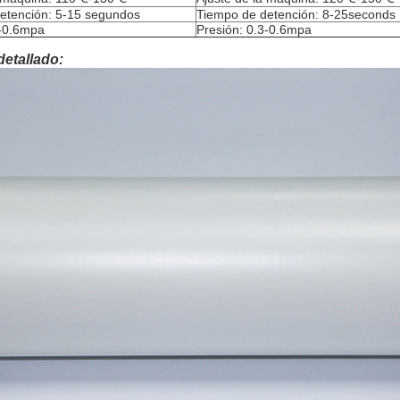
etención: 5-15 segundos
Tiempo de detención: 8-25seconds
3-0.6mpa
Presión: 0.3-0.6mpa
detallado: