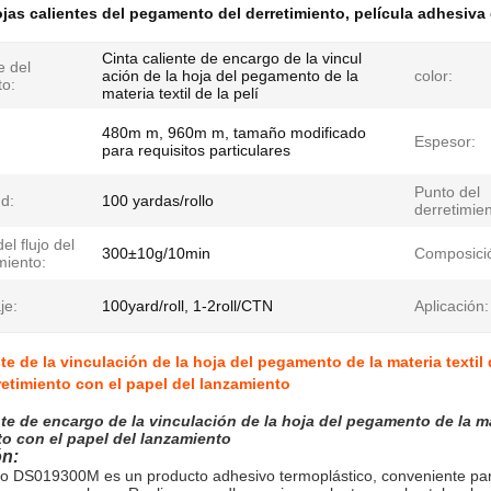
jas calientes del pegamento del derretimiento
,
película adhesiva 
Cinta caliente de encargo de la vincul
 del
ación de la hoja del pegamento de la
color:
to:
materia textil de la pelí
480m m, 960m m, tamaño modificado
Espesor:
para requisitos particulares
Punto del
d:
100 yardas/rollo
derretimien
el flujo del
300±10g/10min
Composici
miento:
je:
100yard/roll, 1-2roll/CTN
Aplicación:
te de la vinculación de la hoja del pegamento de la materia textil d
rretimiento con el papel del lanzamiento
nte de encargo de la vinculación de la hoja del pegamento de la mate
to con el papel del lanzamiento
ón:
to DS019300M es un producto adhesivo termoplástico, conveniente par