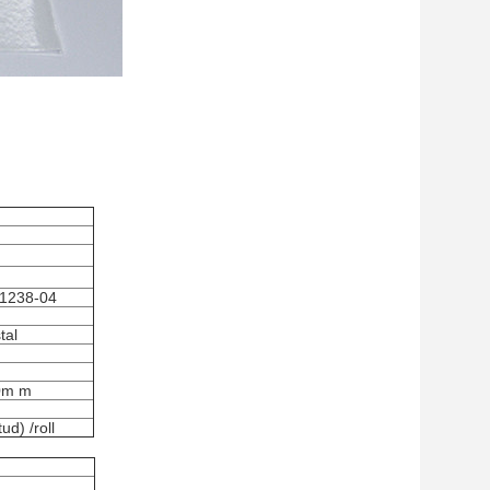
D1238-04
tal
m
0m m
d) /roll