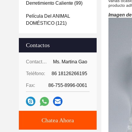
varias ocasi
Derretimiento Caliente
(99)
producto adh
Imagen de
Película Del ANIMAL
DOMÉSTICO
(121)
Contactos
Contactos:
Ms. Martina Gao
Teléfono:
86 18126266195
Fax:
86-755-8996-0061
Chatea Ahora