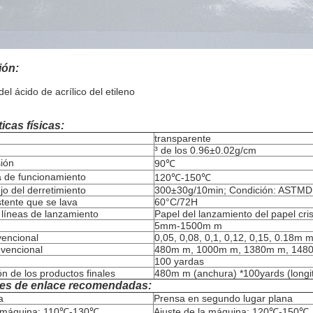
ión:
el ácido de acrílico del etileno
icas físicas:
transparente
³ de los 0.96±0.02g/cm
sión
90℃
 de funcionamiento
120℃-150℃
ujo del derretimiento
300±30g/10min; Condición: ASTM
tente que se lava
60°C/72H
 líneas de lanzamiento
Papel del lanzamiento del papel cris
5mm-1500m m
encional
0,05, 0,08, 0,1, 0,12, 0,15, 0.18m 
vencional
480m m, 1000m m, 1380m m, 148
100 yardas
ón de los productos finales
480m m (anchura) *100yards (longitu
es de enlace recomendadas:
a
Prensa en segundo lugar plana
a máquina: 110℃-130℃
Ajuste de la máquina: 120℃-150℃