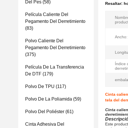
Del Pes
(58)
Resaltar:
ho
Película Caliente Del
Nombre
Pegamento Del Derretimiento
produc
(83)
Ancho:
Polvo Caliente Del
Pegamento Del Derretimiento
Longitu
(375)
Índice d
Película De La Transferencia
derreti
De DTF
(179)
embala
Polvo De TPU
(117)
Cinta calien
Polvo De La Poliamida
(59)
tela del de
Cinta calie
Polvo Del Poliéster
(61)
derretimien
Descripci
Cinta Adhesiva Del
Este produc