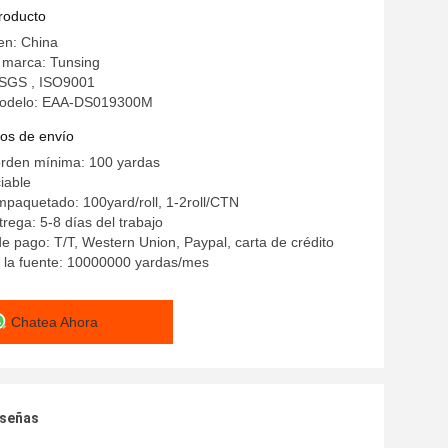
cia del poliéster de la tela del
producto
ento con el papel del lanzamiento
en: China
 marca: Tunsing
: SGS , ISO9001
odelo: EAA-DS019300M
os de envío
orden mínima: 100 yardas
iable
mpaquetado: 100yard/roll, 1-2roll/CTN
rega: 5-8 días del trabajo
e pago: T/T, Western Union, Paypal, carta de crédito
 la fuente: 10000000 yardas/mes
Chatea Ahora
eseñas