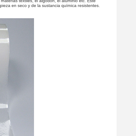
aterias textiles, el algodón, el aluminio etc. Este
pieza en seco y de la sustancia química resistentes.