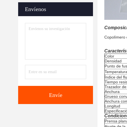
Envíenos
Composic
Copolímero d
Característ
Color
Densidad
Punto de fu
Temperatura
Índice del fl
Tiempo resis
Trazador de
Anchura
Envíe
Grueso conv
Anchura con
Longitud
Especificaci
Condicion
Prensa plan
Ajuste de l