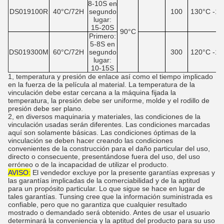
8-10S en
DS019100R
40°C/72H
segundo
100
130°C -16
lugar:
15-20S
90°C
Primero:
5-8S en
DS019300M
60°C/72H
segundo
300
120°C -15
lugar:
10-15S
1, temperatura y presión de enlace así como el tiempo implicado
en la fuerza de la película al material. La temperatura de la
vinculación debe estar cercana a la máquina fijada la
temperatura, la presión debe ser uniforme, molde y el rodillo de
presión debe ser plano.
2, en diversos maquinaria y materiales, las condiciones de la
vinculación usadas serán diferentes. Las condiciones marcadas
aquí son solamente básicas. Las condiciones óptimas de la
vinculación se deben hacer creando las condiciones
convenientes de la construcción para el daño particular del uso,
directo o consecuente, presentándose fuera del uso, del uso
erróneo o de la incapacidad de utilizar el producto.
AVISO:
El vendedor excluye por la presente garantías expresas y
las garantías implicadas de la comerciabilidad y de la aptitud
para un propósito particular. Lo que sigue se hace en lugar de
tales garantías. Tunsing cree que la información suministrada es
confiable, pero que no garantiza que cualquier resultado
mostrado o demandado será obtenido. Antes de usar el usuario
determinará la conveniencia y la aptitud del producto para su uso