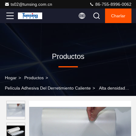
ts02@tunsing.com.cn
86-755-8996-0062
Charlar
Productos
Hogar
>
Productos
>
Película Adhesiva Del Derretimiento Caliente
>
Alta densidad
transparente caliente de la película adhesiva del derretimiento
del Eaa de la adherencia excelente para los zapatos