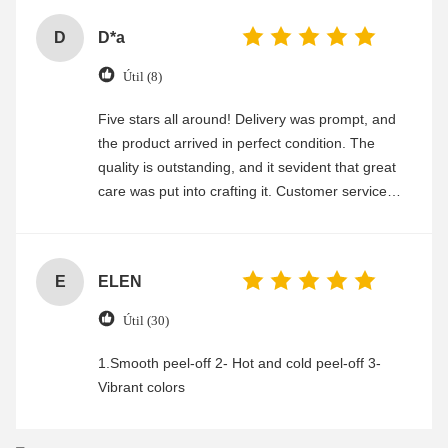
D
D*a
Útil (8)
Five stars all around! Delivery was prompt, and
the product arrived in perfect condition. The
quality is outstanding, and it sevident that great
care was put into crafting it. Customer service
was friendly and efficient, ensuring a smooth and
enjoyable shopping experience.
E
ELEN
Útil (30)
1.Smooth peel-off 2- Hot and cold peel-off 3-
Vibrant colors