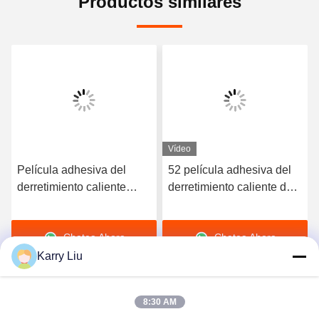
Productos similares
Vídeo
Película adhesiva del
52 película adhesiva del
derretimiento caliente
derretimiento caliente de
elástico de alta calidad
la dureza TPU de la orilla
del poliuretano 3412
A para la ropa interior
Chatea Ahora
Chatea Ahora
inconsútil
Karry Liu
8:30 AM