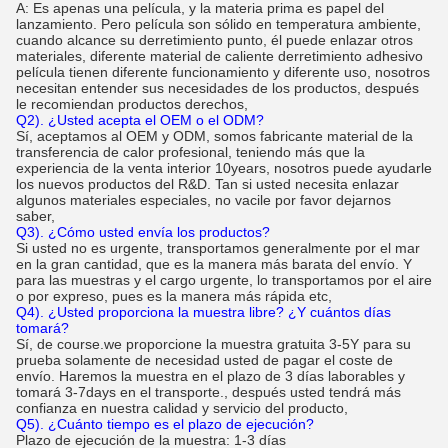
A: Es apenas una película, y la materia prima es papel del
lanzamiento. Pero película son sólido en temperatura ambiente,
cuando alcance su derretimiento punto, él puede enlazar otros
materiales, diferente material de caliente derretimiento adhesivo
película tienen diferente funcionamiento y diferente uso, nosotros
necesitan entender sus necesidades de los productos, después
le recomiendan productos derechos,
Q2). ¿Usted acepta el OEM o el ODM?
Sí, aceptamos al OEM y ODM, somos fabricante material de la
transferencia de calor profesional, teniendo más que la
experiencia de la venta interior 10years, nosotros puede ayudarle
los nuevos productos del R&D. Tan si usted necesita enlazar
algunos materiales especiales, no vacile por favor dejarnos
saber,
Q3). ¿Cómo usted envía los productos?
Si usted no es urgente, transportamos generalmente por el mar
en la gran cantidad, que es la manera más barata del envío. Y
para las muestras y el cargo urgente, lo transportamos por el aire
o por expreso, pues es la manera más rápida etc,
Q4). ¿Usted proporciona la muestra libre? ¿Y cuántos días
tomará?
Sí, de course.we proporcione la muestra gratuita 3-5Y para su
prueba solamente de necesidad usted de pagar el coste de
envío. Haremos la muestra en el plazo de 3 días laborables y
tomará 3-7days en el transporte., después usted tendrá más
confianza en nuestra calidad y servicio del producto,
Q5). ¿Cuánto tiempo es el plazo de ejecución?
Plazo de ejecución de la muestra: 1-3 días