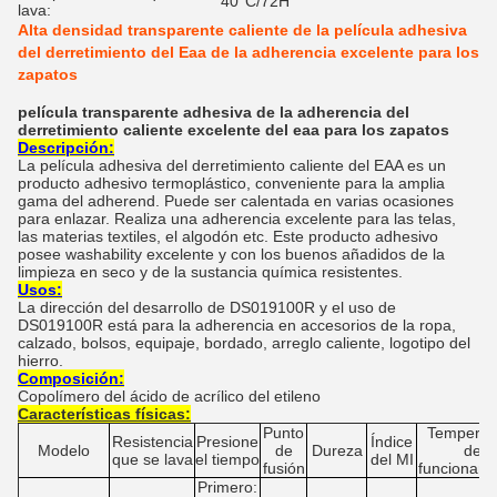
40°C/72H
lava:
Alta densidad transparente caliente de la película adhesiva
del derretimiento del Eaa de la adherencia excelente para los
zapatos
película transparente adhesiva de la adherencia del
derretimiento caliente excelente del eaa para los zapatos
Descripción:
La película adhesiva del derretimiento caliente del EAA es un
producto adhesivo termoplástico, conveniente para la amplia
gama del adherend. Puede ser calentada en varias ocasiones
para enlazar. Realiza una adherencia excelente para las telas,
las materias textiles, el algodón etc. Este producto adhesivo
posee washability excelente y con los buenos añadidos de la
limpieza en seco y de la sustancia química resistentes.
Usos:
La dirección del desarrollo de DS019100R y el uso de
DS019100R está para la adherencia en accesorios de la ropa,
calzado, bolsos, equipaje, bordado, arreglo caliente, logotipo del
hierro.
Composición:
Copolímero del ácido de acrílico del etileno
Características físicas:
Punto
Temperat
Resistencia
Presione
Índice
Modelo
de
Dureza
de
que se lava
el tiempo
del MI
fusión
funcionami
Primero: