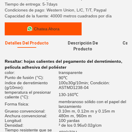
Tiempo de entrega: 5-7days
Condiciones de pago: Western Union, L/C, T/T, Paypal
Capacidad de la fuente: 40000 metros cuadrados por día
Chatea Ahora
Detalles Del Producto
Descripción De
Cali
Producto
Resaltar:
hojas calientes del pegamento del derretimiento
,
película adhesiva del poliéster
color:
transparente
Punto de fusión (°C):
90℃
índice de derretimiento
100±30g/10min; Condición:
(g/10min):
ASTMD1238-04
temperatura el presionar
130-160℃
caliente (°C):
membranoso sólido con el papel del
Forma física:
lanzamiento
Grueso convencional:
0.10m m, 0.12m m y 0.15m m
Anchura convencional:
480m m, 960m m
Longitud:
100 yardas
Densidad:
³ de los 0.96±0.02g/cm
Tiempo resistente que se