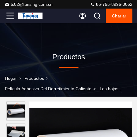
ts02@tunsing.com.cn
86-755-8996-0062
Charlar
Productos
Hogar
>
Productos
>
Película Adhesiva Del Derretimiento Caliente
>
Las hojas
calientes del pegamento del derretimiento de la película gruesa
del EAA modificaron tamaño modificado para requisitos
particulares acrílico con auto-adhesivo