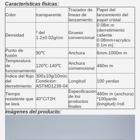
Características físicas:
Trazador de
Papel del
Color
transparente
líneas de
lanzamiento del
lanzamiento
papel cristal
0.08m m
(derretimiento
³ del
Grueso
Densidad
caliente
1.2±0.02g/cm
convencional
0.08mm+acrylics
0.1m m)
Punto de
90℃
Anchura
6mm-1000m m
fusión
Temperatura
Anchura
de
120℃-140℃
480m m
convencional
funcionamiento
Índice del flujo
300±10g/10min;
del
Condición:
Longitud
100 yardas
derretimiento
ASTMD1238-04
Especificación
Tiempo
480m m (anchura)
de los
resistente que
40°C/72H
*100yards
productos
se lava
(longitud) /roll
finales
Imágenes del producto: