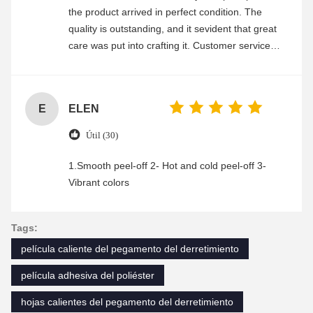
the product arrived in perfect condition. The
quality is outstanding, and it sevident that great
care was put into crafting it. Customer service
was friendly and efficient, ensuring a smooth and
enjoyable shopping experience.
E
ELEN
Útil (30)
1.Smooth peel-off 2- Hot and cold peel-off 3-
Vibrant colors
Tags:
película caliente del pegamento del derretimiento
película adhesiva del poliéster
hojas calientes del pegamento del derretimiento