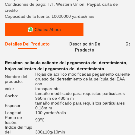
Condiciones de pago: T/T, Western Union, Paypal, carta de
crédito
Capacidad de la fuente: 10000000 yardas/mes
Chatea Ahora
Detalles Del Producto
Descripción De
Cali
Producto
Resaltar:
película caliente del pegamento del derretimiento
,
hojas calientes del pegamento del derretimiento
Hojas de acrílico modificadas pegamento caliente
Nombre del
grueso del derretimiento de la película del EAA
producto:
con
color:
transparente
tamaño modificado para requisitos particulares
Ancho:
960m m de 480m m
tamaño modificado para requisitos particulares
Espesor:
0.18m m
Longitud:
100 yardas/rollo
Punto de
90℃
fusión:
Índice del flujo
del
300±10g/10min