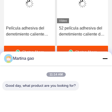
Vídeo
Película adhesiva del
52 película adhesiva del
derretimiento caliente
derretimiento caliente de
elástico de alta calidad
la dureza TPU de la orilla
del poliuretano 3412
A para la ropa interior
Chatea Ahora
Chatea Ahora
inconsútil
Martina gao
11:14 AM
Good day, what product are you looking for?
Shenzhen Tunsing Plastic Products Co., Ltd.
ts02@tunsing.com.cn
86-755-8996-0062