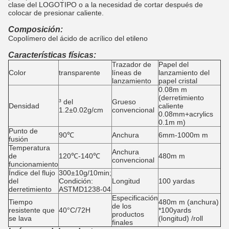
clase del LOGOTIPO o a la necesidad de cortar después de
colocar de presionar caliente.
Composición:
Copolímero del ácido de acrílico del etileno
Características físicas:
Trazador de
Papel del
Color
transparente
líneas de
lanzamiento del
lanzamiento
papel cristal
0.08m m
(derretimiento
³ del
Grueso
Densidad
caliente
1.2±0.02g/cm
convencional
0.08mm+acrylics
0.1m m)
Punto de
90℃
Anchura
6mm-1000m m
fusión
Temperatura
Anchura
de
120℃-140℃
480m m
convencional
funcionamiento
Índice del flujo
300±10g/10min;
del
Condición:
Longitud
100 yardas
derretimiento
ASTMD1238-04
Especificación
Tiempo
480m m (anchura)
de los
resistente que
40°C/72H
*100yards
productos
se lava
(longitud) /roll
finales