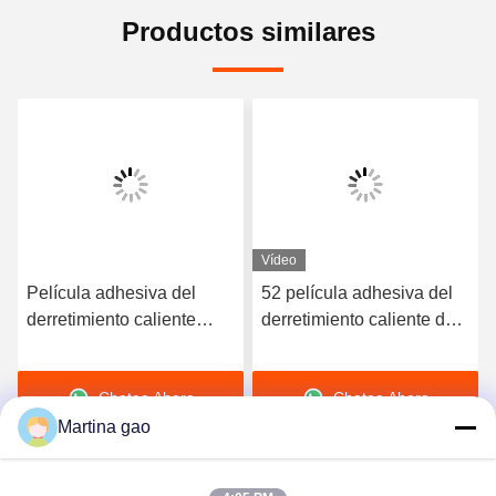
Productos similares
Vídeo
Película adhesiva del
52 película adhesiva del
derretimiento caliente
derretimiento caliente de
elástico de alta calidad
la dureza TPU de la orilla
del poliuretano 3412
A para la ropa interior
Chatea Ahora
Chatea Ahora
inconsútil
Martina gao