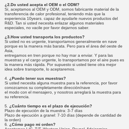
¿2.Do usted acepta el OEM o el ODM?
Sí, aceptamos al OEM y ODM, somos fabricante material de la
transferencia de calor profesional, teniendo más que la
experiencia 10years. capaz de ayudarle nuevos productos del
R&D. Tan si usted necesita enlazar algunos materiales
especiales, no vacile por favor dejarnos saber.
¿3.How usted transporta los productos?
Si usted no es urgente, transportamos generalmente en nave
porque es la manera más barata. Pero para el área del oeste de
Asia,
entregamos en tren porque no hay mar a enviar. Y para las
muestras y el cargo urgente, lo transportamos por el aire pues es
la manera más rápida. Por supuesto si usted tiene otra mejor
idea sobre transporte, lo aceptaremos.
4.
¿Puedo tener sus muestras?
Si usted necesita alguna muestra para la referencia, por favor
conozcamos su completamente dirección/nave
el modo con el mensajero, y nosotros arreglará la muestra para
su referencia.
5.
¿Cuánto tiempo es el plazo de ejecución?
Plazo de ejecución de la muestra: 3-7 días
Plazo de ejecución a granel: 7-10 días (depende de cantidad de
la orden)
6.
¿Cómo pago mi orden?
Aceptamos L/C, T/T, Western Union, Paypal, fideicomiso