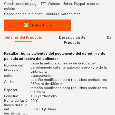
Condiciones de pago: T/T, Western Union, Paypal, carta de
crédito
Capacidad de la fuente: 10000000 yardas/mes
Chatea Ahora
Detalles Del Producto
Descripción De
Cali
Producto
Resaltar:
hojas calientes del pegamento del derretimiento
,
película adhesiva del poliéster
Cosa la película adhesiva de la ropa del
Nombre del
derretimiento caliente auto-adhesivo libre de la
producto:
cinta para
color:
transparente
tamaño modificado para requisitos particulares
Ancho:
960m m de 480m m
tamaño modificado para requisitos particulares
Espesor:
0.18m m
Longitud:
100 yardas/rollo
Punto de fusión:
90℃
Índice del flujo
del
300±10g/10min
derretimiento: