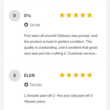
D
D*a
Útil (8)
Five stars all around! Delivery was prompt, and
the product arrived in perfect condition. The
quality is outstanding, and it sevident that great
care was put into crafting it. Customer service
was friendly and efficient, ensuring a smooth and
enjoyable shopping experience.
E
ELEN
Útil (30)
1.Smooth peel-off 2- Hot and cold peel-off 3-
Vibrant colors