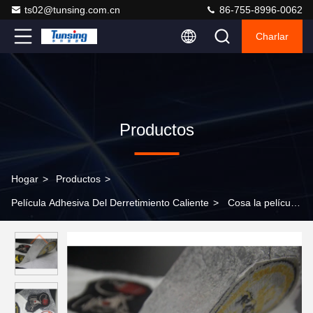
ts02@tunsing.com.cn
86-755-8996-0062
Charlar
Productos
Hogar
>
Productos
>
Película Adhesiva Del Derretimiento Caliente
>
Cosa la película
caliente del pegamento del derretimiento de la cinta libre de la
ropa transparente para la vinculación de la tela