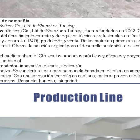
n de compañía
ásticos Co., Ltd de Shenzhen Tunsing
s plásticos Co., Ltd de Shenzhen Tunsing, fueron fundados en 2002. Co
 del derretimiento caliente y de equipos técnicos profesionales en téc
n y desarrollo (R&D), producción y venta. De las materias primas a la 
rcial: Ofrezca la solución original para el desarrollo sostenible de clie
el medio ambiente: Ofrezca los productos prácticos y eficaces y proyec
e ambiental.
endedor: innovación, eficacia, dedicación
rativa: Se convierten una empresa modelo basada en el criterio comerci
rativa: Con una innovación tecnológica continua, mejorar proceso de f
orativos: Respecto, honesto, integridad.