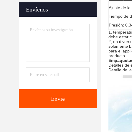
Ajuste de l
Envíenos
Tiempo de d
Presión: 0.
1, temperatu
debe estar c
2, en divers
solamente bá
para el appl
producto.
Empaquetad
Detalles de 
Detalle de l
Envíe