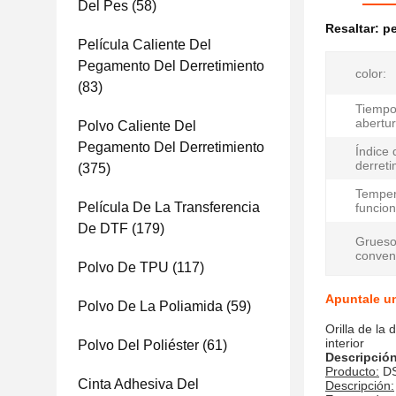
Del Pes
(58)
Resaltar:
pe
Película Caliente Del
Pegamento Del Derretimiento
color:
(83)
Tiempo
abertur
Polvo Caliente Del
Pegamento Del Derretimiento
Índice d
derreti
(375)
Temper
Película De La Transferencia
funcio
De DTF
(179)
Grues
conven
Polvo De TPU
(117)
Apuntale un
Polvo De La Poliamida
(59)
Orilla de la
interior
Polvo Del Poliéster
(61)
Descripció
Producto:
DS
Cinta Adhesiva Del
Descripción: