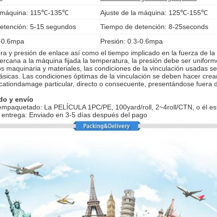
a máquina: 115℃-135℃
Ajuste de la máquina: 125℃-155℃
etención: 5-15 segundos
Tiempo de detención: 8-25seconds
3-0.6mpa
Presión: 0.3-0.6mpa
ra y presión de enlace así como el tiempo implicado en la fuerza de la 
ercana a la máquina fijada la temperatura, la presión debe ser uniforme
os maquinaria y materiales, las condiciones de la vinculación usadas 
sicas. Las condiciones óptimas de la vinculación se deben hacer crea
icationdamage particular, directo o consecuente, presentándose fuera de
o y envío
empaquetado: La PELÍCULA 1PC/PE, 100yard/roll, 2~4roll/CTN, o él está
a entrega: Enviado en 3-5 días después del pago