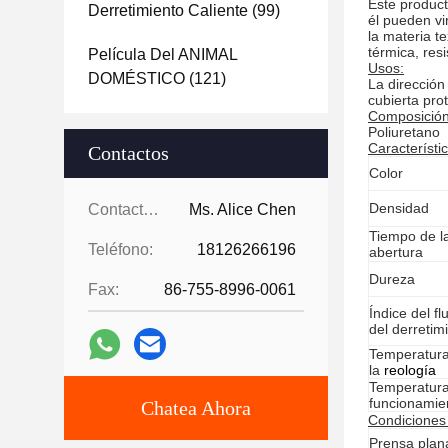
Este product
Derretimiento Caliente
(99)
él pueden vi
la materia te
térmica, resi
Película Del ANIMAL
Usos:
DOMÉSTICO
(121)
La dirección 
cubierta prot
Composición
Poliuretano
Característic
Contactos
Color
Densidad
Contactos:
Ms. Alice Chen
Tiempo de l
Teléfono:
18126266196
abertura
Dureza
Fax:
86-755-8996-0061
Índice del fl
del derretim
Temperatur
la
reología
Temperatur
funcionamie
Chatea Ahora
Condiciones
Prensa plan