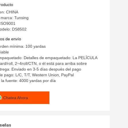
ior
producto
gen: CHINA
 marca: Tunsing
: ISO9001
odelo: DS8502
os de envío
orden mínima: 100 yardas
iable
empaquetado: Detalles de empaquetado: La PELÍCULA
rd/roll, 2~4roll/CTN, o él está para arriba sobre
rega: Enviado en 3-5 días después del pago
e pago: L/C, T/T, Western Union, PayPal
la fuente: 4000 yardas por día
Chatea Ahora
eseñas