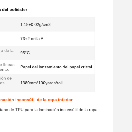
 del poliéster
1.18±0.02g/cm3
73±2 orilla A
a de la
95°C
e líneas
Papel del lanzamiento del papel cristal
ento:
ción de
tos
1380mm*100yards/roll
nación inconsútil de la ropa interior
etano de TPU para la laminación inconsútil de la ropa