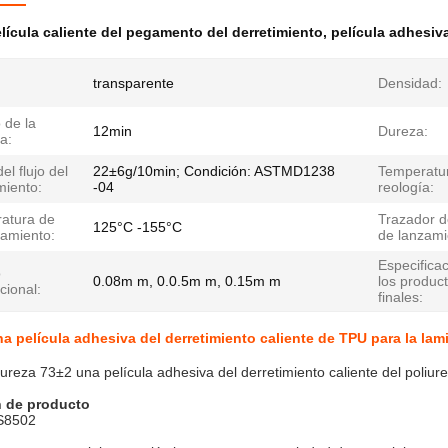
lícula caliente del pegamento del derretimiento
,
película adhesiva
transparente
Densidad:
 de la
12min
Dureza:
a:
el flujo del
22±6g/10min; Condición: ASTMD1238
Temperatur
miento:
-04
reología:
atura de
Trazador d
125°C -155°C
namiento:
de lanzami
Especifica
o
0.08m m, 0.0.5m m, 0.15m m
los produc
cional:
finales:
a película adhesiva del derretimiento caliente de TPU para la lami
 dureza 73±2 una película adhesiva del derretimiento caliente del poliur
n de producto
8502