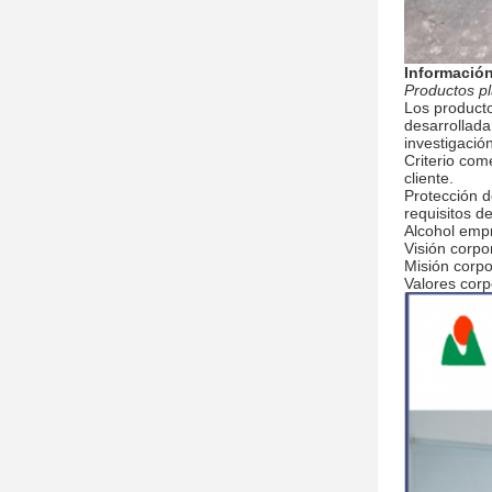
Informació
Productos pl
Los producto
desarrollada
investigació
Criterio come
cliente.
Protección d
requisitos d
Alcohol empr
Visión corpo
Misión corpo
Valores corp