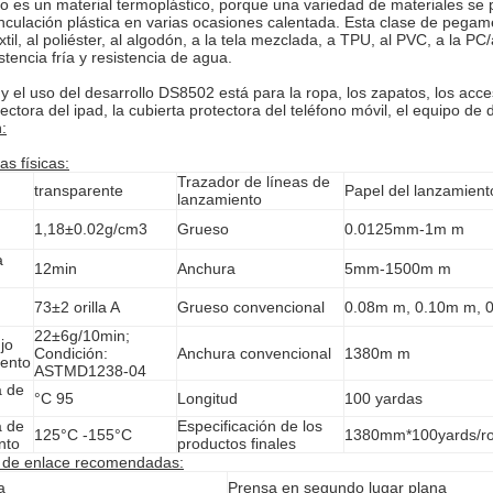
o es un material termoplástico, porque una variedad de materiales se 
nculación plástica en varias ocasiones calentada. Esta clase de pegam
xtil, al poliéster, al algodón, a la tela mezclada, a TPU, al PVC, a la PC
stencia fría y resistencia de agua.
y el uso del desarrollo DS8502 está para la ropa, los zapatos, los acceso
ectora del ipad, la cubierta protectora del teléfono móvil, el equipo de 
:
as físicas:
Trazador de líneas de
transparente
Papel del lanzamiento
lanzamiento
1,18
±0.02g/cm3
Grueso
0.0125mm-1m m
a
12min
Anchura
5mm-1500m m
73±2 orilla A
Grueso convencional
0.08m m, 0.10m m, 
22±6g/10min;
ujo
Condición:
Anchura convencional
1380m m
iento
ASTMD1238-04
a de
°C
95
Longitud
100 yardas
a de
Especificación de los
125°C -155°C
1380mm*100yards/ro
nto
productos finales
 de enlace recomendadas:
a
Prensa en segundo lugar plana