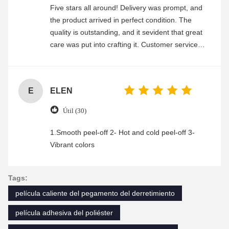
Five stars all around! Delivery was prompt, and
the product arrived in perfect condition. The
quality is outstanding, and it sevident that great
care was put into crafting it. Customer service
was friendly and efficient, ensuring a smooth and
enjoyable shopping experience.
E
ELEN
Útil (30)
1.Smooth peel-off 2- Hot and cold peel-off 3-
Vibrant colors
Tags:
película caliente del pegamento del derretimiento
película adhesiva del poliéster