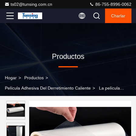
ts02@tunsing.com.cn
86-755-8996-0062
Charlar
Productos
Hogar
>
Productos
>
Película Adhesiva Del Derretimiento Caliente
>
La película
adhesiva del alto derretimiento caliente flexible de la tela para el
bordado Badges, 48cm*100 las yardas/rollo