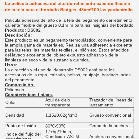
La película adhesiva del alto derretimiento caliente flexible
de la tela para el bordado Badges, 48cm*100 las yardas/rollo
Película adhesiva del alto de la tela del pegamento derretimiento
caliente flexible del grueso 0.1m m para las insignias del bordado
Producto:
DS002
Descripción:
Este producto es un pegamento termoplástico, conveniente para
la amplia gama de materiales. Realiza una adherencia excelente
para las telas, las materias textiles, el nilón etc. Estos añadidos
del lavado excelente del objeto expuesto adhesivo y de la
limpieza en seco y de la sustancia química.
Usos:
La dirección y el uso del desarrollo DS002 está para los
accesorios de la ropa, calzado, bolsos, equipaje, bordado, artes
del pegamento.
Composición:
Poliamida
Características físicas:
Azul de cielo
Trazador de líneas de
Pa
Color
transparente
lanzamiento
pap
0.
Densidad
1.15±0.02g/cm3
Grueso convencional
m,
0.
Punto de fusión
Gama de la anchura
5m
80℃-90℃
17±5g/10min;
Índice del flujo del
Condición: ASTM
Anchura convencional
48