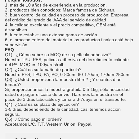
Porqué nosotros:
1, más de 10 años de experiencia en la producción.
2, productos bien conocidos: Marca famosa de Sichuan.
3, buen control de calidad en proceso de producción: Empresa
del crédito del grado del AAA del servicio de calidad
4, la calidad excelente y el precio competitivo, OEM está
disponibles.
5, fuente estable: una extensa gama de acción.
6, el proceso entero del material a los productos finales está bajo
supervisión.
FAQ
Q1)
. ¿Cómo sobre su MOQ de su película adhesiva?
Nuestro TPU, PES,
película
adhesiva del derretimiento caliente
del
PA, MOQ es 100yards/roll.
Q2). ¿Cuál es su tamaño de partícula?
Nuestro PES, TPU, PA, PO, 0-80um, 80-170um, 170um-250um,
Q3). ¿Usted proporciona la muestra libre? ¿Y cuántos días
tomará?
Sí, proporcionamos la muestra gratuita 0.5-1kg, sólo necesidad
usted de pagar el coste de envío. Haremos la muestra en el
plazo de 3 días laborables y tomará 3-7days en el transporte.
Q4). ¿Cuál es su plazo de ejecución?
3-5 días, dependiendo de la cantidad, casi tenemos acción
segura.
Q6). ¿Cómo pago mi orden?
Aceptamos L/C, T/T, Western Union, Paypal.