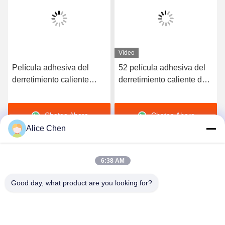
Vídeo
Película adhesiva del
52 película adhesiva del
derretimiento caliente
derretimiento caliente de
elástico de alta calidad
la dureza TPU de la orilla
del poliuretano 3412
A para la ropa interior
Chatea Ahora
Chatea Ahora
inconsútil
Alice Chen
6:38 AM
Good day, what product are you looking for?
Shenzhen Tunsing Plastic Products Co., Ltd.
ts02@tunsing.com.cn