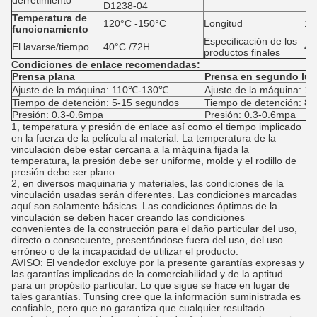
derretimiento
D1238-04
Temperatura de
120°C -150°C
Longitud
10
funcionamiento
Especificación de los
El lavarse/tiempo
40°C /72H
48
productos finales
Condiciones de enlace recomendadas:
Prensa plana
Prensa en segundo lug
Ajuste de la máquina: 110℃-130℃
Ajuste de la máquina: 
Tiempo de detención: 5-15 segundos
Tiempo de detención: 8
Presión: 0.3-0.6mpa
Presión: 0.3-0.6mpa
1, temperatura y presión de enlace así como el tiempo implicado
en la fuerza de la película al material. La temperatura de la
vinculación debe estar cercana a la máquina fijada la
temperatura, la presión debe ser uniforme, molde y el rodillo de
presión debe ser plano.
2, en diversos maquinaria y materiales, las condiciones de la
vinculación usadas serán diferentes. Las condiciones marcadas
aquí son solamente básicas. Las condiciones óptimas de la
vinculación se deben hacer creando las condiciones
convenientes de la construcción para el daño particular del uso,
directo o consecuente, presentándose fuera del uso, del uso
erróneo o de la incapacidad de utilizar el producto.
AVISO: El vendedor excluye por la presente garantías expresas y
las garantías implicadas de la comerciabilidad y de la aptitud
para un propósito particular. Lo que sigue se hace en lugar de
tales garantías. Tunsing cree que la información suministrada es
confiable, pero que no garantiza que cualquier resultado