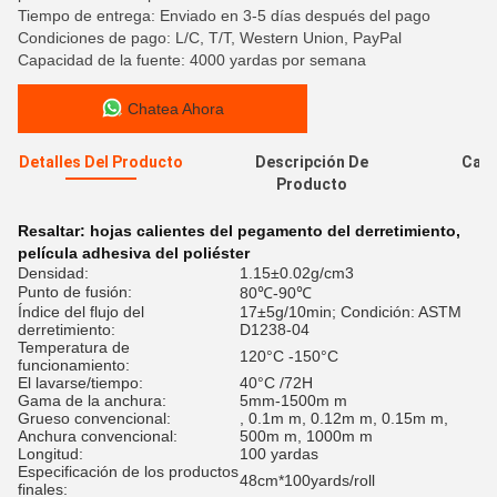
Tiempo de entrega: Enviado en 3-5 días después del pago
Condiciones de pago: L/C, T/T, Western Union, PayPal
Capacidad de la fuente: 4000 yardas por semana
Chatea Ahora
Detalles Del Producto
Descripción De
Cali
Producto
Resaltar:
hojas calientes del pegamento del derretimiento
,
película adhesiva del poliéster
Densidad:
1.15±0.02g/cm3
Punto de fusión:
80℃-90℃
Índice del flujo del
17±5g/10min; Condición: ASTM
derretimiento:
D1238-04
Temperatura de
120°C -150°C
funcionamiento:
El lavarse/tiempo:
40°C /72H
Gama de la anchura:
5mm-1500m m
Grueso convencional:
, 0.1m m, 0.12m m, 0.15m m,
Anchura convencional:
500m m, 1000m m
Longitud:
100 yardas
Especificación de los productos
48cm*100yards/roll
finales: