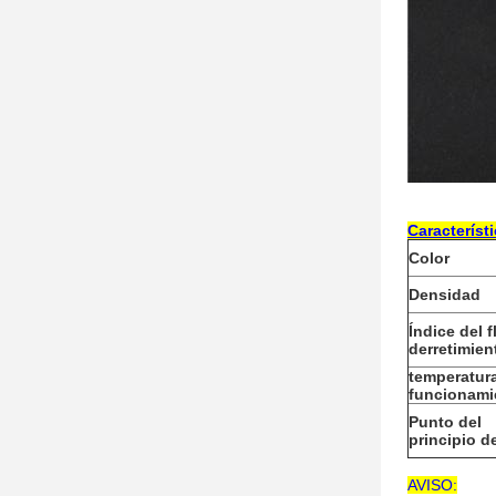
Característi
Color
Densidad
Índice del f
derretimien
temperatur
funcionami
Punto del
principio de
AVISO: