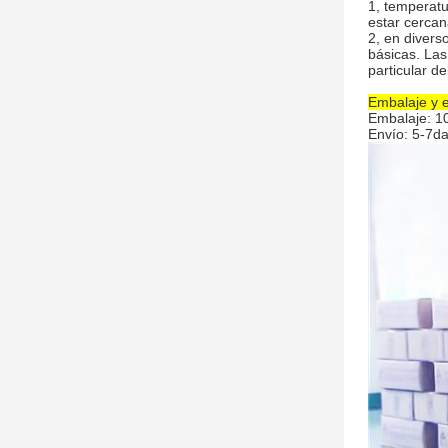
1, temperatu
estar cercan
2, en divers
básicas. Las
particular d
Embalaje y e
Embalaje: 10
Envío: 5-7d