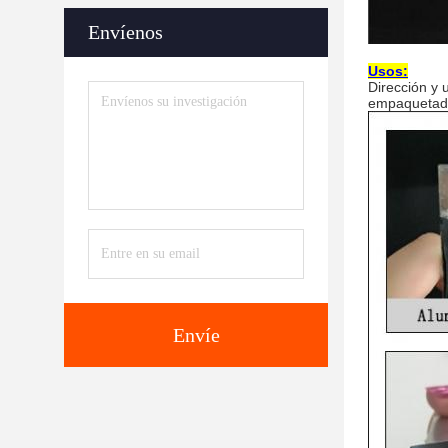
Envíenos
Usos:
Dirección y 
empaquetado 
Envíe