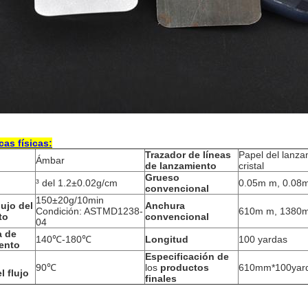
cas físicas:
Trazador de líneas
Papel del lanza
Ámbar
de lanzamiento
cristal
Grueso
³ del 1.2±0.02g/cm
0.05m m, 0.08
convencional
150±20g/10min
lujo del
Anchura
Condición: ASTMD1238-
610m m, 1380
to
convencional
04
a de
140℃-180℃
Longitud
100 yardas
ento
Especificación de
90℃
los
productos
610mm*100yards
l flujo
finales