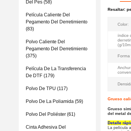
Del Pes
(58)
Resaltar:
pe
Película Caliente Del
Pegamento Del Derretimiento
Color:
(83)
índice 
derreti
Polvo Caliente Del
(g/10mi
Pegamento Del Derretimiento
(375)
Forma f
Anchur
Película De La Transferencia
conven
De DTF
(179)
Densid
Polvo De TPU
(117)
Grueso cali
Polvo De La Poliamida
(59)
Grueso simi
del metal d
Polvo Del Poliéster
(61)
Detalle ráp
Cinta Adhesiva Del
La película 