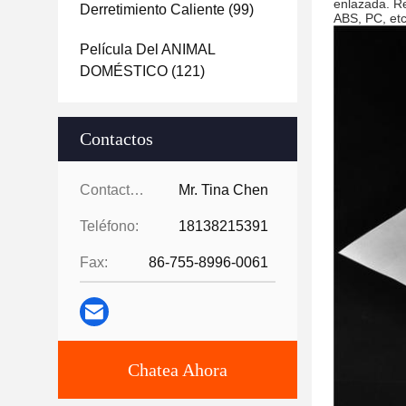
enlazada. Re
Derretimiento Caliente
(99)
ABS, PC, etc
Película Del ANIMAL
DOMÉSTICO
(121)
Contactos
Contactos:
Mr. Tina Chen
Teléfono:
18138215391
Fax:
86-755-8996-0061
Chatea Ahora