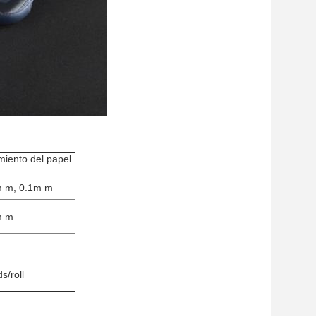
miento del papel
m m, 0.1m m
m m
/roll