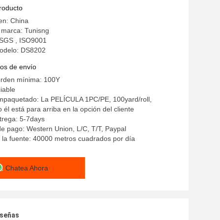
O y del metal del PVC
producto
en: China
 marca: Tunisng
: SGS , ISO9001
odelo: DS8202
os de envío
orden mínima: 100Y
iable
empaquetado: La PELÍCULA 1PC/PE, 100yard/roll,
 él está para arriba en la opción del cliente
trega: 5-7days
e pago: Western Union, L/C, T/T, Paypal
la fuente: 40000 metros cuadrados por día
Chatea Ahora
eseñas