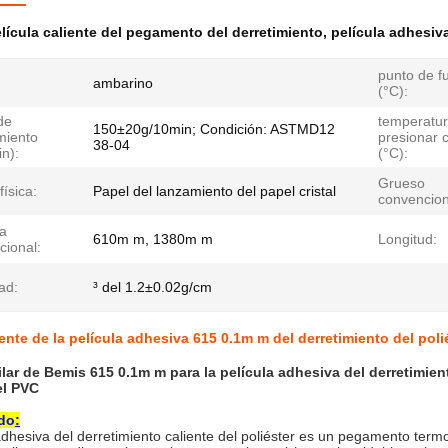
lícula caliente del pegamento del derretimiento
,
película adhesiva
punto de f
ambarino
(°C):
de
temperatur
150±20g/10min; Condición: ASTMD12
miento
presionar c
38-04
n):
(°C):
Grueso
ísica:
Papel del lanzamiento del papel cristal
convencion
a
610m m, 1380m m
Longitud:
cional:
ad:
³ del 1.2±0.02g/cm
ente de la película adhesiva 615 0.1m m del derretimiento del po
lar de Bemis 615 0.1m m para la película adhesiva del derretimie
el PVC
ido
:
adhesiva del derretimiento caliente del poliéster
es un pegamento termop