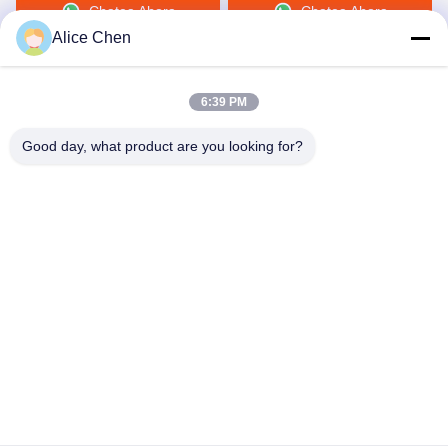
Chatea Ahora
Chatea Ahora
inconsútil
Alice Chen
6:39 PM
Good day, what product are you looking for?
Shenzhen Tunsing Plastic Products Co., Ltd.
ts02@tunsing.com.cn
86-755-8996-0062
Zona industrial de Tunsing, pueblo de no. 28 Xiatian, calle
de Longtian, distrito de Pingshan, ciudad de Shenzhen,
provincia de Guangdong, China
Buena calidad de China Película adhesiva del derretimiento
caliente Proveedor. © de Copyright 2018-2026 Shenzhen