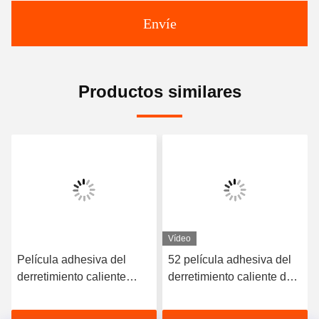
Envíe
Productos similares
Vídeo
Película adhesiva del
52 película adhesiva del
derretimiento caliente
derretimiento caliente de
elástico de alta calidad
la dureza TPU de la orilla
del poliuretano 3412
A para la ropa interior