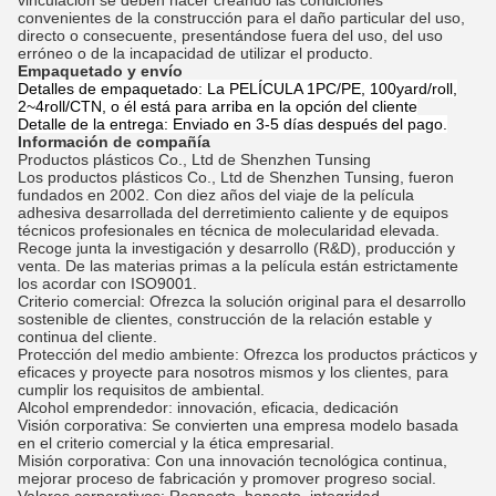
vinculación se deben hacer creando las condiciones
convenientes de la construcción para el daño particular del uso,
directo o consecuente, presentándose fuera del uso, del uso
erróneo o de la incapacidad de utilizar el producto.
Empaquetado y envío
Detalles de empaquetado: La PELÍCULA 1PC/PE, 100yard/roll,
2~4roll/CTN, o él está para arriba en la opción del cliente
Detalle de la entrega: Enviado en 3-5 días después del pago.
Información de compañía
Productos plásticos Co., Ltd de Shenzhen Tunsing
Los productos plásticos Co., Ltd de Shenzhen Tunsing
, fueron
fundados en 2002. Con diez años del viaje de la película
adhesiva desarrollada del derretimiento caliente y de equipos
técnicos profesionales en técnica de molecularidad elevada.
Recoge junta la investigación y desarrollo (R&D), producción y
venta. De las materias primas a la película están estrictamente
los acordar con ISO9001.
Criterio comercial: Ofrezca la solución original para el desarrollo
sostenible de clientes, construcción de la relación estable y
continua del cliente.
Protección del medio ambiente: Ofrezca los productos prácticos y
eficaces y proyecte para nosotros mismos y los clientes, para
cumplir los requisitos de ambiental.
Alcohol emprendedor: innovación, eficacia, dedicación
Visión corporativa: Se convierten una empresa modelo basada
en el criterio comercial y la ética empresarial.
Misión corporativa: Con una innovación tecnológica continua,
mejorar proceso de fabricación y promover progreso social.