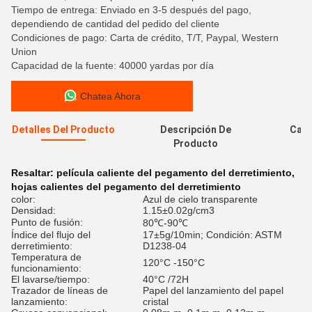
Tiempo de entrega: Enviado en 3-5 después del pago,
dependiendo de cantidad del pedido del cliente
Condiciones de pago: Carta de crédito, T/T, Paypal, Western
Union
Capacidad de la fuente: 40000 yardas por día
Chatea Ahora
Detalles Del Producto
Descripción De
Cali
Producto
Resaltar:
película caliente del pegamento del derretimiento
,
hojas calientes del pegamento del derretimiento
color:
Azul de cielo transparente
Densidad:
1.15±0.02g/cm3
Punto de fusión:
80℃-90℃
Índice del flujo del
17±5g/10min; Condición: ASTM
derretimiento:
D1238-04
Temperatura de
120°C -150°C
funcionamiento:
El lavarse/tiempo:
40°C /72H
Trazador de líneas de
Papel del lanzamiento del papel
lanzamiento:
cristal