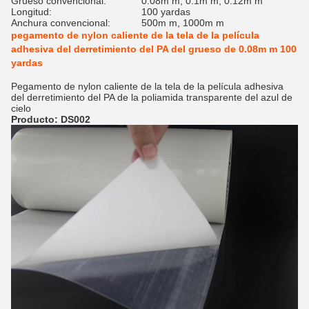
Grueso convencional:
0.08m m, 0.1m m, 0.12m m
Longitud:
100 yardas
Anchura convencional:
500m m, 1000m m
pegamento de nylon caliente de la tela de la película
adhesiva del derretimiento del PA del grueso de 0.08m m 100
yardas
Pegamento de nylon caliente de la tela de la película adhesiva
del derretimiento del PA de la poliamida transparente del azul de
cielo
Producto: DS002