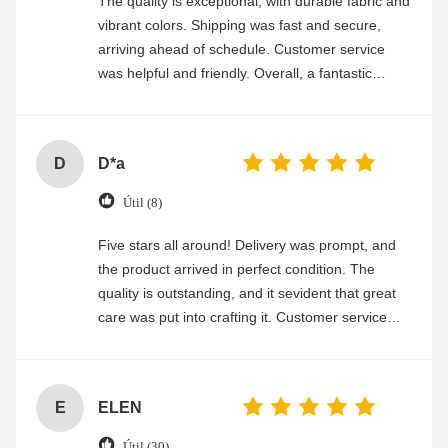
The quality is exceptional, with durable fabric and
vibrant colors. Shipping was fast and secure,
arriving ahead of schedule. Customer service
was helpful and friendly. Overall, a fantastic
experience
D
D*a
Útil (8)
Five stars all around! Delivery was prompt, and
the product arrived in perfect condition. The
quality is outstanding, and it sevident that great
care was put into crafting it. Customer service
was friendly and efficient, ensuring a smooth and
enjoyable shopping experience.
E
ELEN
Útil (30)