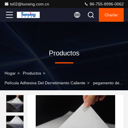
ts02@tunsing.com.cn
86-755-8996-0062
Charlar
Productos
Hogar
>
Productos
>
Película Adhesiva Del Derretimiento Caliente
>
pegamento de
nylon caliente de la tela de la película adhesiva del derretimiento
del PA del grueso de 0.08m m 100 yardas