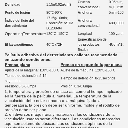
Grueso
0.05m m, 0.
Densidad
1.15±0.02g/cm3
convencional
m, 0.15m m
Punto de fusión
80℃-90℃
Anchura
5mm-1500
17±5g/10min;
Índice del flujo del
Anchura
Condición: ASTM
480,1000,1
derretimiento
convencional
D1238-04
OperatingTemperature
120°C -150°C
Longitud
100 yardas
Especificación de
48cm*100y
El lavarse/tiempo
40°C /72H
los
productos
finales
Película adhesiva del derretimiento caliente
recomendada
enlazando condiciones:
Prensa plana
Prensa en segundo lugar plana
Ajuste de la máquina: 110℃-130℃
Ajuste de la máquina: 120℃-150℃
Tiempo de detención: 5-15
Tiempo de detención: 8-25seconds
segundos
Presión: 0.3-0.6mpa
Presión: 0.3-0.6mpa
1, temperatura y presión de enlace así como el tiempo implicado
en la fuerza de la película al material. La temperatura de la
vinculación debe estar cercana a la máquina fijada la
temperatura, la presión debe ser uniforme, molde y el rodillo de
presión debe ser plano.
2, en diversos maquinaria y materiales, las condiciones de la
vinculación usadas serán diferentes. Las condiciones marcadas
aquí son solamente básicas. Las condiciones óptimas de la