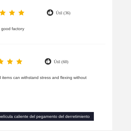
Útil (36)
a good factory
Útil (60)
 items can withstand stress and flexing without
película caliente del pegamento del derretimiento