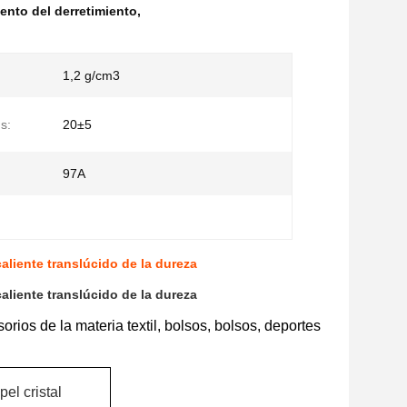
ento del derretimiento
,
1,2 g/cm3
s:
20±5
97A
aliente translúcido de la dureza
aliente translúcido de la dureza
rios de la materia textil, bolsos, bolsos, deportes
el cristal