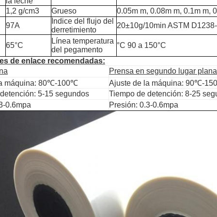
la leche
1,2 g/cm3
Grueso
0.05m m, 0.08m m, 0.1m m, 
Índice del flujo del
97A
20±10g/10min ASTM D1238
derretimiento
Línea temperatura
65°C
°C 90 a 150°C
del pegamento
es de enlace recomendadas:
ana
Prensa en segundo lugar plana
 la máquina: 80℃-100℃
Ajuste de la máquina: 90℃-1
detención: 5-15 segundos
Tiempo de detención: 8-25 se
.3-0.6mpa
Presión: 0.3-0.6mpa