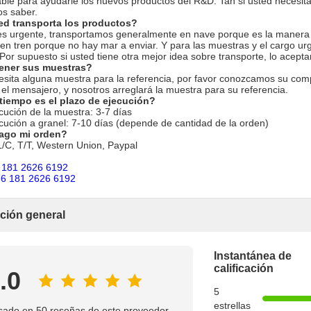
ble para ayudarle los nuevos productos del R&D. Tan si usted necesita
os saber.
ed transporta los productos?
es urgente, transportamos generalmente en nave porque es la manera m
n tren porque no hay mar a enviar. Y para las muestras y el cargo urg
Por supuesto si usted tiene otra mejor idea sobre transporte, lo acept
ener sus muestras?
esita alguna muestra para la referencia, por favor conozcamos su com
el mensajero, y nosotros arreglará la muestra para su referencia.
tiempo es el plazo de ejecución?
cución de la muestra: 3-7 días
cución a granel: 7-10 días (depende de cantidad de la orden)
ago mi orden?
/C, T/T, Western Union, Paypal
6 181 2626 6192
6 181 2626 6192
ación general
Instantánea de
calificación
.0
5
estrellas
sado en 50 reseñas de este proveedor