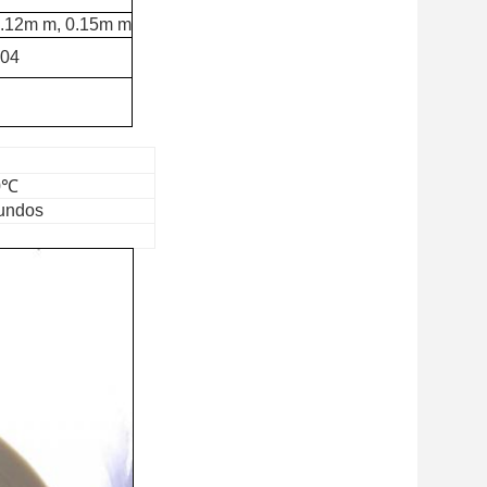
0.12m m, 0.15m m
-04
50℃
gundos