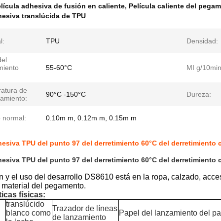
lícula adhesiva de fusión en caliente
,
Película caliente del pegam
hesiva translúcida de TPU
l:
TPU
Densidad:
del
miento
55-60°C
MI g/10min
atura de
90°C -150°C
Dureza:
namiento:
 normal:
0.10m m, 0.12m m, 0.15m m
hesiva TPU del punto 97 del derretimiento 60°C del derretimiento c
hesiva TPU del punto 97 del derretimiento 60°C del derretimiento c
n y el uso del desarrollo DS8610 está en la ropa, calzado, acceso
 material del pegamento.
icas físicas:
translúcido
Trazador de líneas
blanco como
Papel del lanzamiento del pap
de lanzamiento