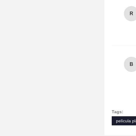
R
B
Tags:
película p