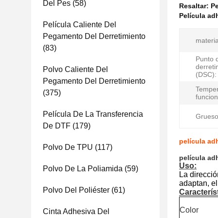
Del Pes
(58)
Resaltar:
Pe
Película ad
Película Caliente Del
Pegamento Del Derretimiento
materia
(83)
Punto 
derreti
Polvo Caliente Del
(DSC):
Pegamento Del Derretimiento
Temper
(375)
funcio
Película De La Transferencia
Grueso
De DTF
(179)
película ad
Polvo De TPU
(117)
película ad
Uso:
Polvo De La Poliamida
(59)
La direcció
adaptan, el
Polvo Del Poliéster
(61)
Característ
Color
Cinta Adhesiva Del