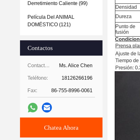
Derretimiento Caliente
(99)
Densidad
Dureza
Película Del ANIMAL
DOMÉSTICO
(121)
Punto de
fusión
Condicion
Prensa pl
Contactos
Ajuste de
Tiempo de 
Contactos:
Ms. Alice Chen
Presión: 0
Teléfono:
18126266196
Fax:
86-755-8996-0061
Chatea Ahora