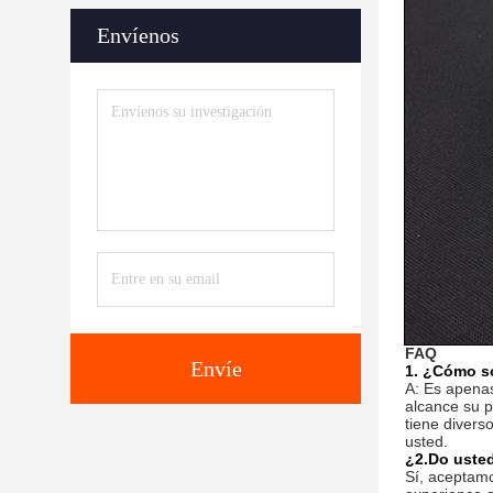
Envíenos
FAQ
Envíe
1. ¿Cómo so
A: Es apenas
alcance su p
tiene diver
usted.
¿2.Do uste
Sí, aceptamo