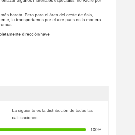
 enlazar algunos materiales especiales, no vacile por
ás barata. Pero para el área del oeste de Asia,
ente, lo transportamos por el aire pues es la manera
aremos.
pletamente dirección/nave
La siguiente es la distribución de todas las
calificaciones.
100%