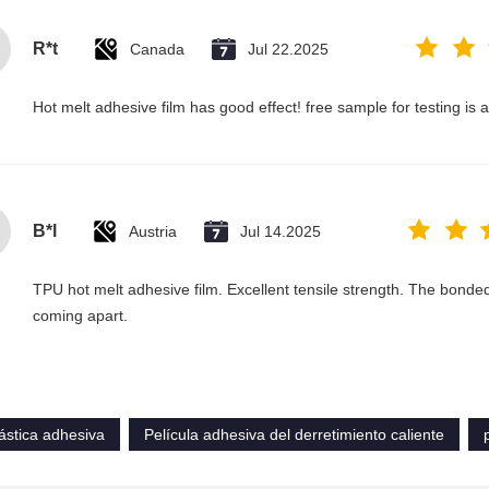
R*t
Canada
Jul 22.2025
Hot melt adhesive film has good effect! free sample for testing is 
B*l
Austria
Jul 14.2025
TPU hot melt adhesive film. Excellent tensile strength. The bonded
coming apart.
lástica adhesiva
Película adhesiva del derretimiento caliente