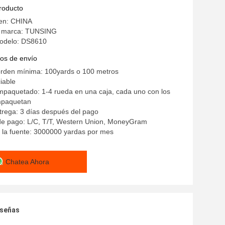
do de la dureza
producto
gen: CHINA
a marca: TUNSING
odelo: DS8610
os de envío
orden mínima: 100yards o 100 metros
iable
mpaquetado: 1-4 rueda en una caja, cada uno con los
mpaquetan
rega: 3 días después del pago
de pago: L/C, T/T, Western Union, MoneyGram
 la fuente: 3000000 yardas por mes
Chatea Ahora
eseñas