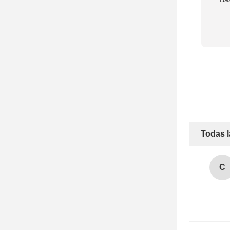
Todas l
C