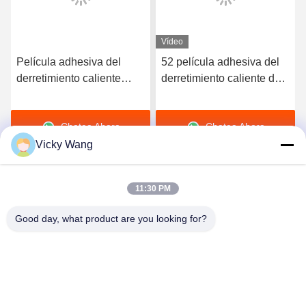
Vídeo
Película adhesiva del
52 película adhesiva del
derretimiento caliente
derretimiento caliente de
elástico de alta calidad
la dureza TPU de la orilla
del poliuretano 3412
A para la ropa interior
Chatea Ahora
Chatea Ahora
inconsútil
Vicky Wang
11:30 PM
Good day, what product are you looking for?
Shenzhen Tunsing Plastic Products Co., Ltd.
ts02@tunsing.com.cn
86-755-8996-0062