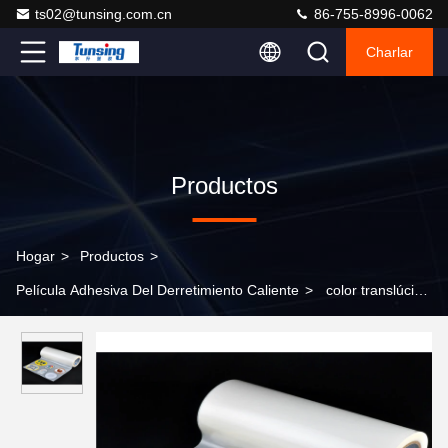
ts02@tunsing.com.cn
86-755-8996-0062
Charlar
Productos
Hogar
>
Productos
>
Película Adhesiva Del Derretimiento Caliente
>
color translúcido
blanco como la leche caliente de la película adhesiva del
derretimiento del PES el 100cm ancho de los 50cm