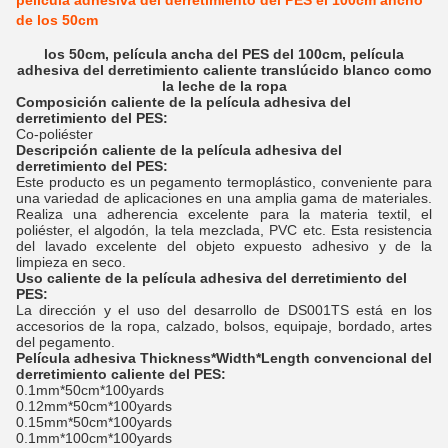
película adhesiva del derretimiento del PES el 100cm ancho
de los 50cm
los 50cm, película ancha del PES del 100cm, película
adhesiva del derretimiento caliente translúcido blanco como
la leche de la ropa
Composición caliente de la película adhesiva del
derretimiento del PES:
Co-poliéster
Descripción caliente de la película adhesiva del
derretimiento del PES:
Este producto es un pegamento termoplástico, conveniente para
una variedad de aplicaciones en una amplia gama de materiales.
Realiza una adherencia excelente para la materia textil, el
poliéster, el algodón, la tela mezclada, PVC etc. Esta resistencia
del lavado excelente del objeto expuesto adhesivo y de la
limpieza en seco.
Uso caliente de la película adhesiva del derretimiento del
PES:
La dirección y el uso del desarrollo de DS001TS está en los
accesorios de la ropa, calzado, bolsos, equipaje, bordado, artes
del pegamento.
Película adhesiva Thickness*Width*Length convencional del
derretimiento caliente del PES:
0.1mm*50cm*100yards
0.12mm*50cm*100yards
0.15mm*50cm*100yards
0.1mm*100cm*100yards