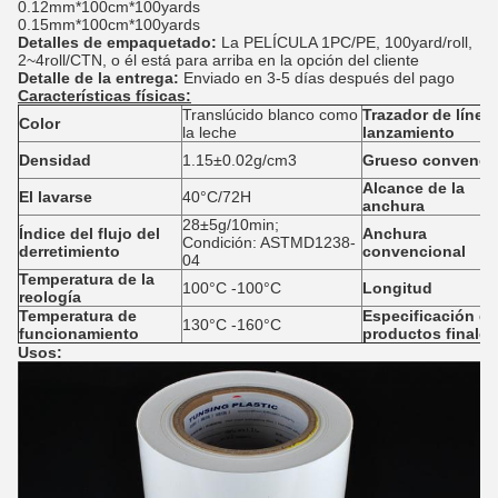
0.12mm*100cm*100yards
0.15mm*100cm*100yards
Detalles de empaquetado:
La PELÍCULA 1PC/PE, 100yard/roll,
2~4roll/CTN, o él está para arriba en la opción del cliente
Detalle de la entrega:
Enviado en 3-5 días después del pago
Características físicas:
Translúcido blanco como
Trazador de línea
Color
la leche
lanzamiento
Densidad
1.15±0.02g/cm3
Grueso convenci
Alcance de la
El lavarse
40°C/72H
anchura
28±5g/10min;
Índice del flujo del
Anchura
Condición: ASTMD1238-
derretimiento
convencional
04
Temperatura de la
100°C -100°C
Longitud
reología
Temperatura de
Especificación de
130°C -160°C
funcionamiento
productos finales
Usos: