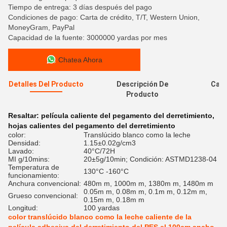
Tiempo de entrega: 3 días después del pago
Condiciones de pago: Carta de crédito, T/T, Western Union,
MoneyGram, PayPal
Capacidad de la fuente: 3000000 yardas por mes
Chatea Ahora
Detalles Del Producto
Descripción De
Cali
Producto
Resaltar:
película caliente del pegamento del derretimiento
,
hojas calientes del pegamento del derretimiento
color:
Translúcido blanco como la leche
Densidad:
1.15±0.02g/cm3
Lavado:
40°C/72H
MI g/10mins:
20±5g/10min; Condición: ASTMD1238-04
Temperatura de
130°C -160°C
funcionamiento:
Anchura convencional:
480m m, 1000m m, 1380m m, 1480m m
0.05m m, 0.08m m, 0.1m m, 0.12m m,
Grueso convencional:
0.15m m, 0.18m m
Longitud:
100 yardas
color translúcido blanco como la leche caliente de la