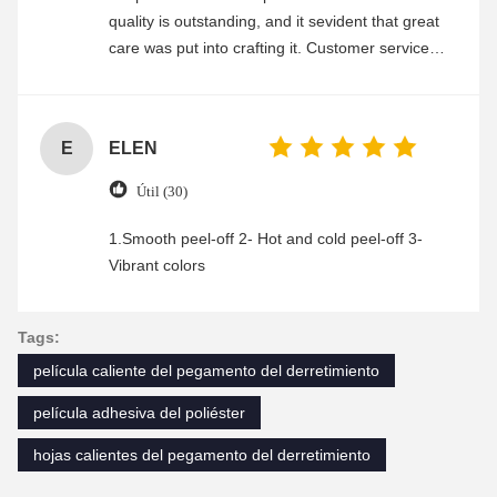
quality is outstanding, and it sevident that great
care was put into crafting it. Customer service
was friendly and efficient, ensuring a smooth and
enjoyable shopping experience.
E
ELEN
Útil (30)
1.Smooth peel-off 2- Hot and cold peel-off 3-
Vibrant colors
Tags:
película caliente del pegamento del derretimiento
película adhesiva del poliéster
hojas calientes del pegamento del derretimiento