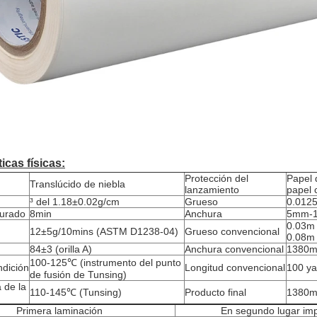
icas físicas:
Protección del
Papel 
Translúcido de niebla
lanzamiento
papel c
³ del 1.18±0.02g/cm
Grueso
0.012
curado
8min
Anchura
5mm-
0.03m
12±5g/10mins (ASTM D1238-04)
Grueso convencional
0.08m
84±3 (orilla A)
Anchura convencional
1380m
100-125℃ (instrumento del punto
dición
Longitud convencional
100 ya
de fusión de Tunsing)
 de la
110-145℃ (Tunsing)
Producto final
1380mm
Primera laminación
En segundo lugar im