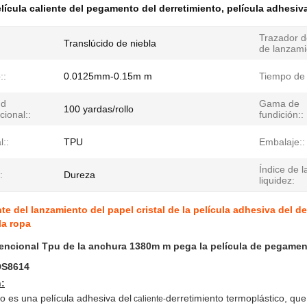
lícula caliente del pegamento del derretimiento
,
película adhesiva
Trazador d
Translúcido de niebla
de lanzami
::
0.0125mm-0.15m m
Tiempo de 
ud
Gama de
100 yardas/rollo
ional::
fundición::
l::
TPU
Embalaje::
Índice de l
:
Dureza
liquidez:
nte del lanzamiento del papel cristal de la película adhesiva del 
la ropa
ncional Tpu de la anchura 1380m m pega la película de pegament
DS8614
:
o es una película adhesiva del
derretimiento termoplástico, qu
caliente-