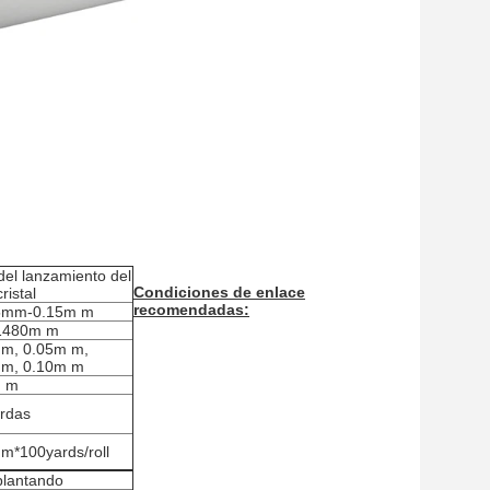
del lanzamiento del
Condiciones de enlace
ristal
recomendadas:
5mm-0.15m m
1480m m
 m, 0.05m m,
 m, 0.10m m
 m
rdas
*100yards/roll
plantando