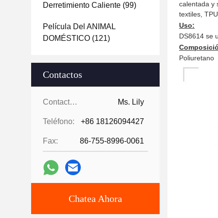
calentada y 
Derretimiento Caliente
(99)
textiles, TPU
Uso:
Película Del ANIMAL
DS8614 se ut
DOMÉSTICO
(121)
Composició
Poliuretano
Contactos
Contactos:
Ms. Lily
Teléfono:
+86 18126094427
Fax:
86-755-8996-0061
Chatea Ahora