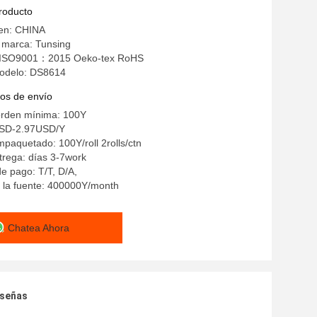
 de la PU Tpu para el calzado de la
producto
gen: CHINA
 marca: Tunsing
n: ISO9001：2015 Oeko-tex RoHS
odelo: DS8614
os de envío
orden mínima: 100Y
USD-2.97USD/Y
mpaquetado: 100Y/roll 2rolls/ctn
trega: días 3-7work
e pago: T/T, D/A,
 la fuente: 400000Y/month
Chatea Ahora
eseñas