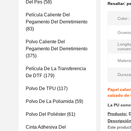
Del Pes
(58)
Resaltar:
pe
Película Caliente Del
Color::
Pegamento Del Derretimiento
(83)
Grueso
Polvo Caliente Del
Longit
Pegamento Del Derretimiento
convenc
(375)
Materia
Película De La Transferencia
Dureza
De DTF
(179)
Polvo De TPU
(117)
Papel calie
calzado de 
Polvo De La Poliamida
(59)
La PU conve
Producto:
Polvo Del Poliéster
(61)
Descripción
Cinta Adhesiva Del
Este product