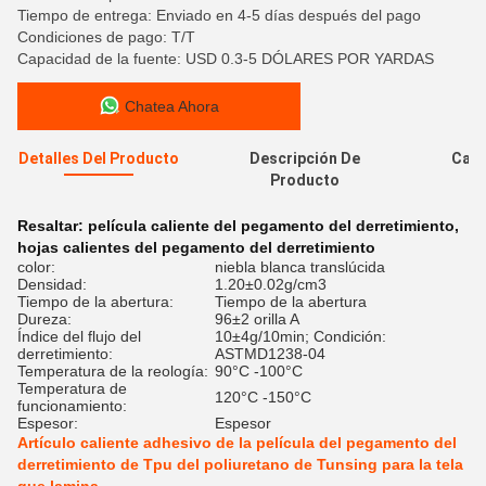
Tiempo de entrega: Enviado en 4-5 días después del pago
Condiciones de pago: T/T
Capacidad de la fuente: USD 0.3-5 DÓLARES POR YARDAS
Chatea Ahora
Detalles Del Producto
Descripción De
Cali
Producto
Resaltar:
película caliente del pegamento del derretimiento
,
hojas calientes del pegamento del derretimiento
color:
niebla blanca translúcida
Densidad:
1.20±0.02g/cm3
Tiempo de la abertura:
Tiempo de la abertura
Dureza:
96±2 orilla A
Índice del flujo del
10±4g/10min; Condición:
derretimiento:
ASTMD1238-04
Temperatura de la reología:
90°C -100°C
Temperatura de
120°C -150°C
funcionamiento:
Espesor:
Espesor
Artículo caliente adhesivo de la película del pegamento del
derretimiento de Tpu del poliuretano de Tunsing para la tela