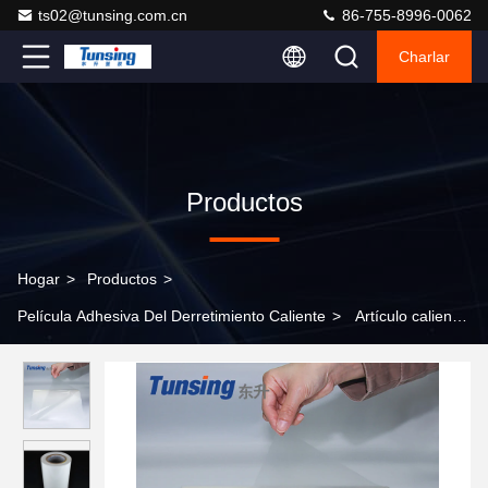
ts02@tunsing.com.cn
86-755-8996-0062
Charlar
Productos
Hogar
>
Productos
>
Película Adhesiva Del Derretimiento Caliente
>
Artículo caliente
adhesivo de la película del pegamento del derretimiento de Tpu
del poliuretano de Tunsing para la tela que lamina