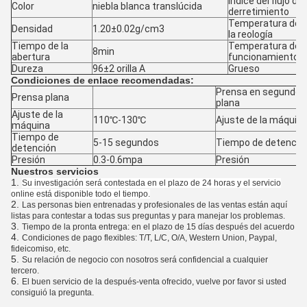
Índice del flujo del
Color
niebla blanca translúcida
derretimiento
Temperatura de
Densidad
1.20±0.02g/cm3
la reología
Tiempo de la
Temperatura de
8min
abertura
funcionamiento
Dureza
96±2 orilla A
Grueso
Condiciones de enlace recomendadas:
Prensa en segundo l
Prensa plana
plana
Ajuste de la
110℃-130℃
Ajuste de la máquin
máquina
Tiempo de
5-15 segundos
Tiempo de detenció
detención
Presión
0.3-0.6mpa
Presión
Nuestros servicios
1.
Su investigación será contestada en el plazo de 24 horas y el servicio
online está disponible todo el tiempo.
2.
Las personas bien entrenadas y profesionales de las ventas están aquí
listas para contestar a todas sus preguntas y para manejar los problemas.
3.
Tiempo de la pronta entrega: en el plazo de 15 días después del acuerdo
4.
Condiciones de pago flexibles: T/T, L/C, O/A, Western Union, Paypal,
fideicomiso, etc.
5.
Su relación de negocio con nosotros será confidencial a cualquier
tercero.
6.
El buen servicio de la después-venta ofrecido, vuelve por favor si usted
consiguió la pregunta.