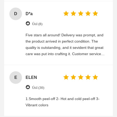
D
D*a
Útil (8)
Five stars all around! Delivery was prompt, and
the product arrived in perfect condition. The
quality is outstanding, and it sevident that great
care was put into crafting it. Customer service
was friendly and efficient, ensuring a smooth and
enjoyable shopping experience.
E
ELEN
Útil (30)
1.Smooth peel-off 2- Hot and cold peel-off 3-
Vibrant colors