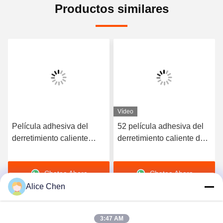
Productos similares
Vídeo
Película adhesiva del
52 película adhesiva del
derretimiento caliente
derretimiento caliente de
elástico de alta calidad
la dureza TPU de la orilla
del poliuretano 3412
A para la ropa interior
Chatea Ahora
Chatea Ahora
inconsútil
Alice Chen
3:47 AM